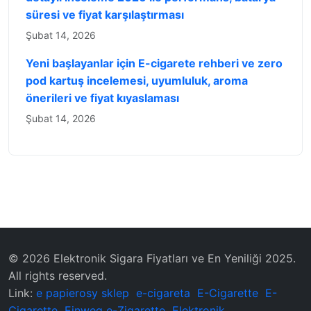
süresi ve fiyat karşılaştırması
Şubat 14, 2026
Yeni başlayanlar için E-cigarete rehberi ve zero
pod kartuş incelemesi, uyumluluk, aroma
önerileri ve fiyat kıyaslaması
Şubat 14, 2026
© 2026 Elektronik Sigara Fiyatları ve En Yeniliği 2025.
All rights reserved.
Link:
e papierosy sklep
e-cigareta
E-Cigarette
E-
Cigarette
Einweg e-Zigarette
Elektronik