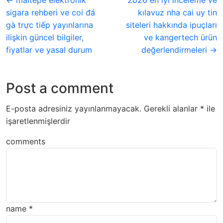
← maltepe elektronik
2026 en iyi inceleme ve
sigara rehberi ve coi đá
kılavuz nha cai uy tin
gà trực tiếp yayınlarına
siteleri hakkında ipuçları
ilişkin güncel bilgiler,
ve kangertech ürün
fiyatlar ve yasal durum
değerlendirmeleri →
Post a comment
E-posta adresiniz yayınlanmayacak.
Gerekli alanlar
*
ile
işaretlenmişlerdir
comments
name
*