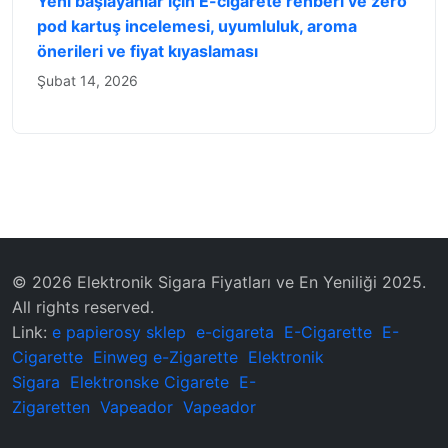
Yeni başlayanlar için E-cigarete rehberi ve zero
pod kartuş incelemesi, uyumluluk, aroma
önerileri ve fiyat kıyaslaması
Şubat 14, 2026
© 2026 Elektronik Sigara Fiyatları ve En Yeniliği 2025.
All rights reserved.
Link:
e papierosy sklep
e-cigareta
E-Cigarette
E-
Cigarette
Einweg e-Zigarette
Elektronik
Sigara
Elektronske Cigarete
E-
Zigaretten
Vapeador
Vapeador