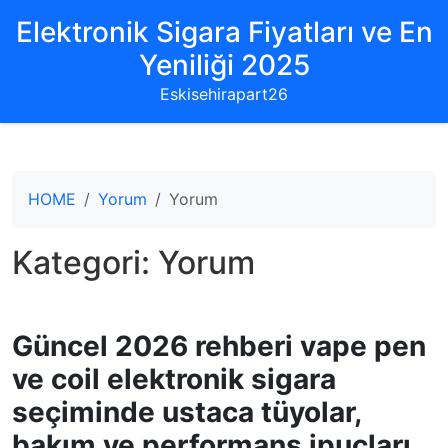
Elektronik Sigara Fiyatları ve En
Yeniliği 2025
Eskisehirapart26
HOME
Yorum
Yorum
Kategori:
Yorum
Güncel 2026 rehberi vape pen
ve coil elektronik sigara
seçiminde ustaca tüyolar,
bakım ve performans ipuçları