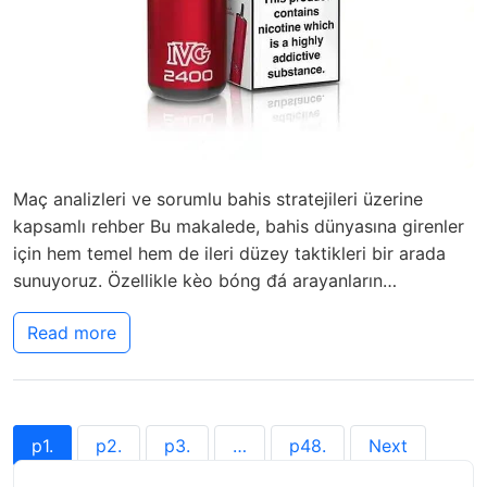
Maç analizleri ve sorumlu bahis stratejileri üzerine
kapsamlı rehber Bu makalede, bahis dünyasına girenler
için hem temel hem de ileri düzey taktikleri bir arada
sunuyoruz. Özellikle kèo bóng đá arayanların…
Read more
p
1
.
p
2
.
p
3
.
…
p
48
.
Next