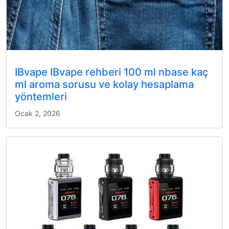
IBvape IBvape rehberi 100 ml nbase kaç
ml aroma sorusu ve kolay hesaplama
yöntemleri
Ocak 2, 2026