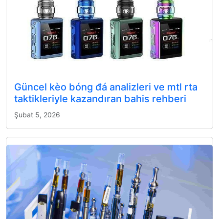
Güncel kèo bóng đá analizleri ve mtl rta
taktikleriyle kazandıran bahis rehberi
Şubat 5, 2026