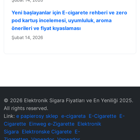
Yeni başlayanlar için E-cigarete rehberi ve zero
pod kartuş incelemesi, uyumluluk, aroma
önerileri ve fiyat kıyaslaması
Şubat 14, 2026
© 2026 Elektronik Sigara Fiyatları ve En Yeniliği 2025.
All rights reserved.
Link:
e papierosy sklep
e-cigareta
E-Cigarette
E-
Cigarette
Einweg e-Zigarette
Elektronik
Sigara
Elektronske Cigarete
E-
Zigaretten
Vapeador
Vapeador