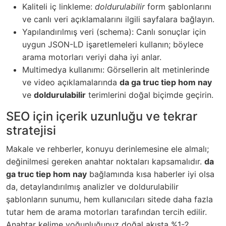
Kaliteli iç linkleme:
doldurulabilir
form şablonlarını
ve canlı veri açıklamalarını ilgili sayfalara bağlayın.
Yapılandırılmış veri (schema): Canlı sonuçlar için
uygun JSON-LD işaretlemeleri kullanın; böylece
arama motorları veriyi daha iyi anlar.
Multimedya kullanımı: Görsellerin alt metinlerinde
ve video açıklamalarında
da ga truc tiep hom nay
ve
doldurulabilir
terimlerini doğal biçimde geçirin.
SEO için içerik uzunluğu ve tekrar
stratejisi
Makale ve rehberler, konuyu derinlemesine ele almalı;
değinilmesi gereken anahtar noktaları kapsamalıdır.
da
ga truc tiep hom nay
bağlamında kısa haberler iyi olsa
da, detaylandırılmış analizler ve doldurulabilir
şablonların sunumu, hem kullanıcıları sitede daha fazla
tutar hem de arama motorları tarafından tercih edilir.
Anahtar kelime yoğunluğunuz doğal akışta %1-2