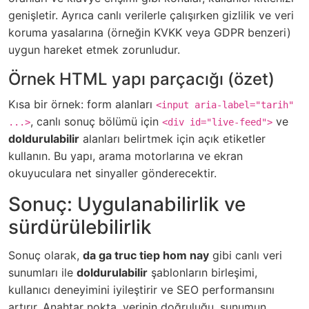
genişletir. Ayrıca canlı verilerle çalışırken gizlilik ve veri
koruma yasalarına (örneğin KVKK veya GDPR benzeri)
uygun hareket etmek zorunludur.
Örnek HTML yapı parçacığı (özet)
Kısa bir örnek: form alanları
<input aria-label="tarih"
, canlı sonuç bölümü için
ve
...>
<div id="live-feed">
doldurulabilir
alanları belirtmek için açık etiketler
kullanın. Bu yapı, arama motorlarına ve ekran
okuyuculara net sinyaller gönderecektir.
Sonuç: Uygulanabilirlik ve
sürdürülebilirlik
Sonuç olarak,
da ga truc tiep hom nay
gibi canlı veri
sunumları ile
doldurulabilir
şablonların birleşimi,
kullanıcı deneyimini iyileştirir ve SEO performansını
artırır. Anahtar nokta, verinin doğruluğu, sunumun