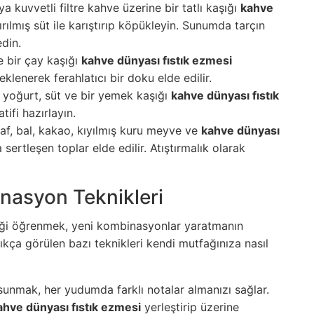
a kuvvetli filtre kahve üzerine bir tatlı kaşığı
kahve
ırılmış süt ile karıştırıp köpükleyin. Sunumda tarçın
edin.
e bir çay kaşığı
kahve dünyası fıstık ezmesi
lenerek ferahlatıcı bir doku elde edilir.
 yoğurt, süt ve bir yemek kaşığı
kahve dünyası fıstık
tifi hazırlayın.
laf, bal, kakao, kıyılmış kuru meyve ve
kahve dünyası
sertleşen toplar elde edilir. Atıştırmalık olarak
nasyon Teknikleri
kniği öğrenmek, yeni kombinasyonlar yaratmanın
ıkça görülen bazı teknikleri kendi mutfağınıza nasıl
sunmak, her yudumda farklı notalar almanızı sağlar.
ahve dünyası fıstık ezmesi
yerleştirip üzerine