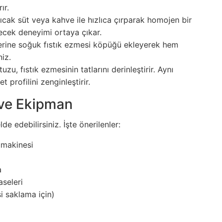
ır.
ıcak süt veya kahve ile hızlıca çırparak homojen bir
ecek deneyimi ortaya çıkar.
rine soğuk fıstık ezmesi köpüğü ekleyerek hem
iz.
zu, fıstık ezmesinin tatlarını derinleştirir. Aynı
 profilini zenginleştirir.
 ve Ekipman
e edebilirsiniz. İşte önerilenler:
 makinesi
a
seleri
i saklama için)