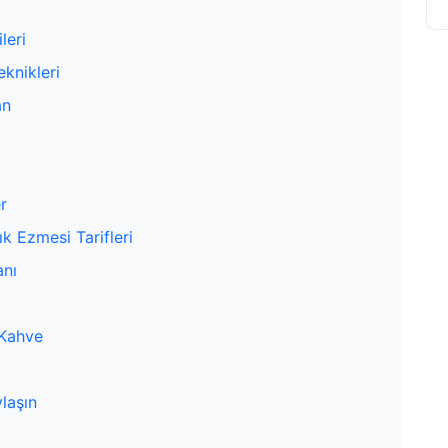
leri
knikleri
an
r
k Ezmesi Tarifleri
anı
 Kahve
laşın