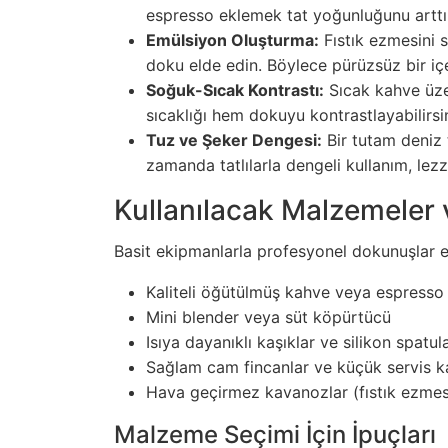
espresso eklemek tat yoğunluğunu arttır
Emülsiyon Oluşturma:
Fıstık ezmesini s
doku elde edin. Böylece pürüzsüz bir iç
Soğuk-Sıcak Kontrastı:
Sıcak kahve üze
sıcaklığı hem dokuyu kontrastlayabilirsin
Tuz ve Şeker Dengesi:
Bir tutam deniz tu
zamanda tatlılarla dengeli kullanım, lezzet
Kullanılacak Malzemeler
Basit ekipmanlarla profesyonel dokunuşlar eld
Kaliteli öğütülmüş kahve veya espresso
Mini blender veya süt köpürtücü
Isıya dayanıklı kaşıklar ve silikon spatul
Sağlam cam fincanlar ve küçük servis ka
Hava geçirmez kavanozlar (fıstık ezmes
Malzeme Seçimi İçin İpuçları