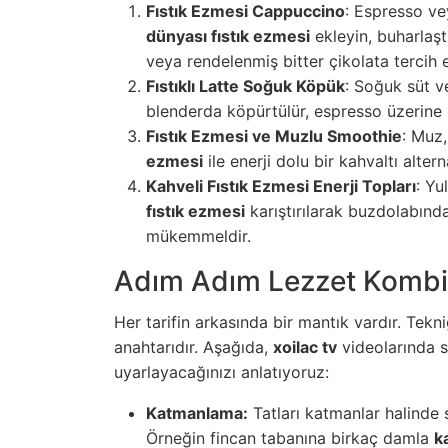
Fıstık Ezmesi Cappuccino
: Espresso vey
dünyası fıstık ezmesi
ekleyin, buharlaşt
veya rendelenmiş bitter çikolata tercih 
Fıstıklı Latte Soğuk Köpük
: Soğuk süt v
blenderda köpürtülür, espresso üzerine ek
Fıstık Ezmesi ve Muzlu Smoothie
: Muz,
ezmesi
ile enerji dolu bir kahvaltı alterna
Kahveli Fıstık Ezmesi Enerji Topları
: Yu
fıstık ezmesi
karıştırılarak buzdolabında 
mükemmeldir.
Adım Adım Lezzet Kombi
Her tarifin arkasında bir mantık vardır. Te
anahtarıdır. Aşağıda,
xoilac tv
videolarında s
uyarlayacağınızı anlatıyoruz:
Katmanlama:
Tatları katmanlar halinde 
Örneğin fincan tabanına birkaç damla
k