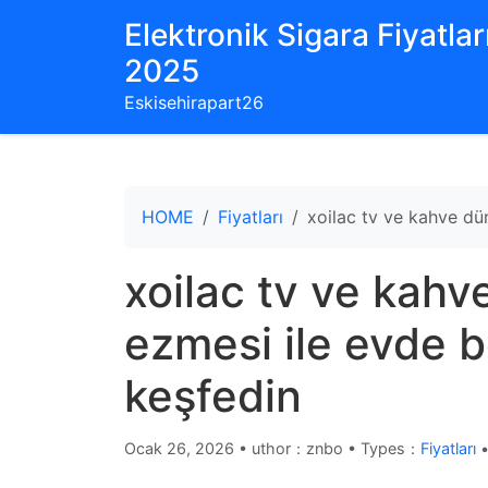
Elektronik Sigara Fiyatları
2025
Eskisehirapart26
HOME
Fiyatları
xoilac tv ve kahve dün
xoilac tv ve kahve
ezmesi ile evde b
keşfedin
Ocak 26, 2026
•
uthor：znbo • Types：
Fiyatları