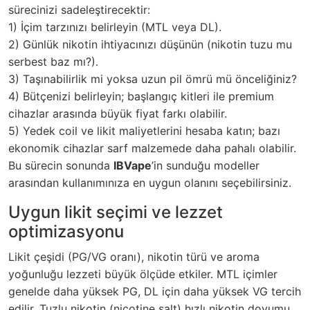
sürecinizi sadeleştirecektir:
1) İçim tarzınızı belirleyin (MTL veya DL).
2) Günlük nikotin ihtiyacınızı düşünün (nikotin tuzu mu
serbest baz mı?).
3) Taşınabilirlik mi yoksa uzun pil ömrü mü önceliğiniz?
4) Bütçenizi belirleyin; başlangıç kitleri ile premium
cihazlar arasında büyük fiyat farkı olabilir.
5) Yedek coil ve likit maliyetlerini hesaba katın; bazı
ekonomik cihazlar sarf malzemede daha pahalı olabilir.
Bu sürecin sonunda
IBVape
’in sunduğu modeller
arasından kullanımınıza en uygun olanını seçebilirsiniz.
Uygun likit seçimi ve lezzet
optimizasyonu
Likit çeşidi (PG/VG oranı), nikotin türü ve aroma
yoğunluğu lezzeti büyük ölçüde etkiler. MTL içimler
genelde daha yüksek PG, DL için daha yüksek VG tercih
edilir. Tuzlu nikotin (nicotine salt) hızlı nikotin doyumu