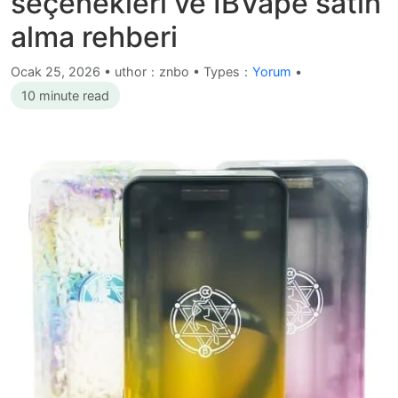
seçenekleri ve IBVape satın
alma rehberi
Ocak 25, 2026
•
uthor：znbo • Types：
Yorum
•
10 minute read