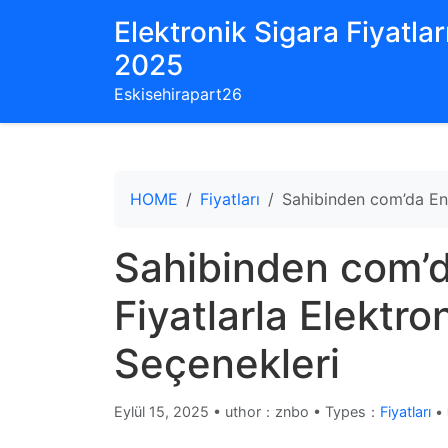
Elektronik Sigara Fiyatları
2025
Eskisehirapart26
HOME
Fiyatları
Sahibinden com’da En 
Sahibinden com’
Fiyatlarla Elektro
Seçenekleri
Eylül 15, 2025
•
uthor：znbo • Types：
Fiyatları
•