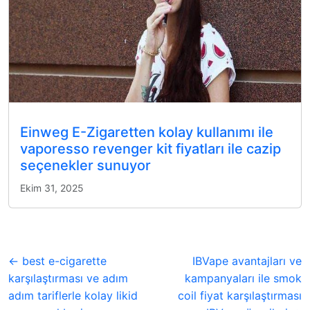
Einweg E-Zigaretten kolay kullanımı ile
vaporesso revenger kit fiyatları ile cazip
seçenekler sunuyor
Ekim 31, 2025
← best e-cigarette
IBVape avantajları ve
karşılaştırması ve adım
kampanyaları ile smok
adım tariflerle kolay likid
coil fiyat karşılaştırması