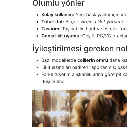
Olumlu yönler
Kolay kullanım:
Yeni başlayanlar için idea
Tutarlı tat:
Birçok
virginia likit yorum
bil
Tasarım:
Taşınabilir, hafif ve estetik fo
Geniş likit uyumu:
Çeşitli PG/VG oranla
İyileştirilmesi gereken no
Bazı modellerde
coillerin ömrü
daha kısa
Likit sızıntıları nadiren raporlanmış; pa
Farklı tüketim alışkanlıklarına göre pil 
düşünülmeli.