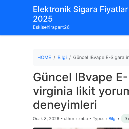
Elektronik Sigara Fiyatları
2025
Eskisehirapart26
HOME
Bilgi
Güncel IBvape E-Sigara inc
Güncel IBvape E-
virginia likit yoru
deneyimleri
Ocak 8, 2026
•
uthor：znbo • Types：
Bilgi
•
9 