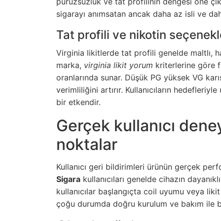
pürüzsüzlük ve tat profilinin dengesi öne çıka
sigarayı anımsatan ancak daha az isli ve daha 
Tat profili ve nikotin seçenekl
Virginia likitlerde tat profili genelde maltlı, 
marka,
virginia likit yorum
kriterlerine göre 
oranlarında sunar. Düşük PG yüksek VG karış
verimliliğini artırır. Kullanıcıların hedefler
bir etkendir.
Gerçek kullanıcı dene
noktalar
Kullanıcı geri bildirimleri ürünün gerçek pe
Sigara
kullanıcıları genelde cihazın dayanıkl
kullanıcılar başlangıçta coil uyumu veya liki
çoğu durumda doğru kurulum ve bakım ile bu