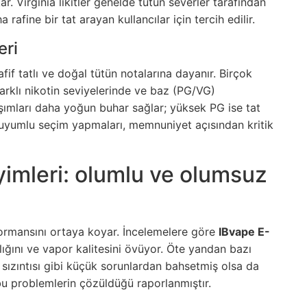
r. Virginia likitler genelde tütün severler tarafından
rafine bir tat arayan kullancılar için tercih edilir.
eri
hafif tatlı ve doğal tütün notalarına dayanır. Birçok
farklı nikotin seviyelerinde ve baz (PG/VG)
ımları daha yoğun buhar sağlar; yüksek PG ise tat
iyle uyumlu seçim yapmaları, memnuniyet açısından kritik
yimleri: olumlu ve olumsuz
rformansını ortaya koyar. İncelemelere göre
IBvape E-
ılığını ve vapor kalitesini övüyor. Öte yandan bazı
t sızıntısı gibi küçük sorunlardan bahsetmiş olsa da
 problemlerin çözüldüğü raporlanmıştır.