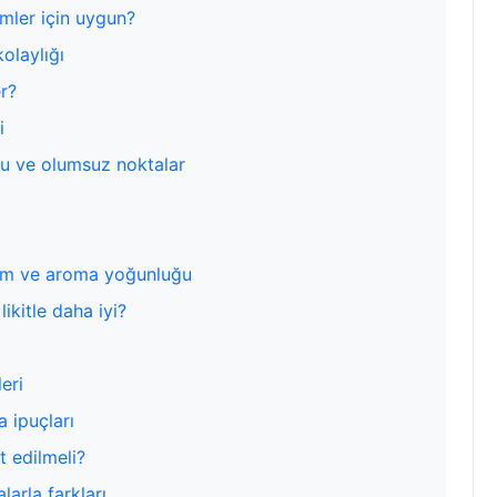
imler için uygun?
olaylığı
er?
i
lu ve olumsuz noktalar
uyum ve aroma yoğunluğu
ikitle daha iyi?
eri
a ipuçları
t edilmeli?
larla farkları