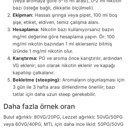
(veya aromaya göre 5-15 ml arası), 0-2 ml nikotin
bazı (isteğe bağlı, dikkatle ölçülmeli).
Ekipman:
Hassas şırınga veya pipet, 100 ml boş
şişe, etiket, eldiven, temiz çalışma alanı.
Hesaplama:
Nikotin bazı kullanıyorsanız bazın
mg/ml değerine göre hesaplama yapın. Ör: 100
mg/ml nikotin bazından 1 ml eklerseniz bitmiş
üründe 1 mg/ml nikotin olur.
Karıştırma:
PG ve aroma önce karıştırılır, ardından
VG eklenir; son olarak nikotin eklenir ve kapağı
kapatılıp çalkalanır.
Bekletme (steeping):
Aromaların olgunlaşması için
3 gün ile 3 hafta arası dinlendirme önerilir; bazı
tatlar için daha uzun steep gerekebilir.
Daha fazla örnek oran
Bulut ağırlıklı: 80VG/20PG, Lezzet ağırlıklı: 50VG/50PG
veya 60VG/40PG, MTL için daha ince likid: 50PG/50VG