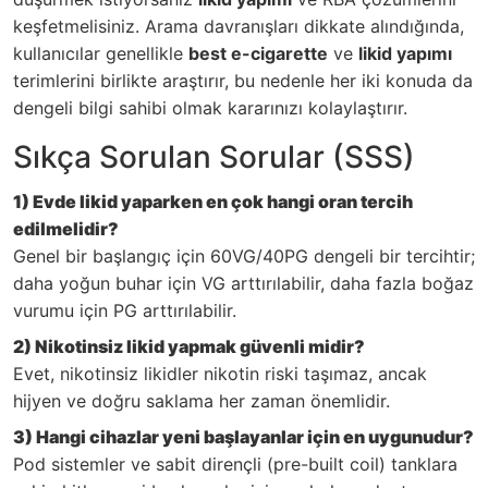
keşfetmelisiniz. Arama davranışları dikkate alındığında,
kullanıcılar genellikle
best e-cigarette
ve
likid yapımı
terimlerini birlikte araştırır, bu nedenle her iki konuda da
dengeli bilgi sahibi olmak kararınızı kolaylaştırır.
Sıkça Sorulan Sorular (SSS)
1) Evde likid yaparken en çok hangi oran tercih
edilmelidir?
Genel bir başlangıç için 60VG/40PG dengeli bir tercihtir;
daha yoğun buhar için VG arttırılabilir, daha fazla boğaz
vurumu için PG arttırılabilir.
2) Nikotinsiz likid yapmak güvenli midir?
Evet, nikotinsiz likidler nikotin riski taşımaz, ancak
hijyen ve doğru saklama her zaman önemlidir.
3) Hangi cihazlar yeni başlayanlar için en uygunudur?
Pod sistemler ve sabit dirençli (pre-built coil) tanklara