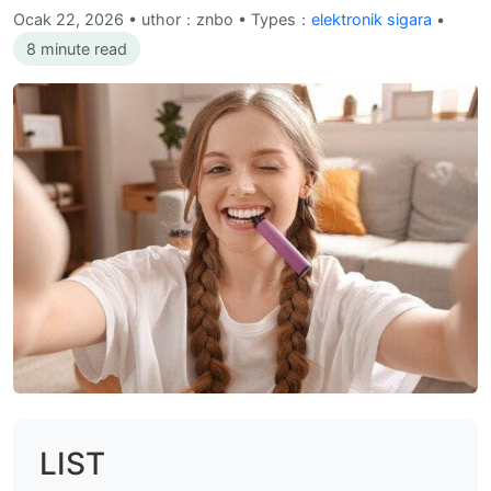
Ocak 22, 2026
•
uthor：znbo • Types：
elektronik sigara
•
8 minute read
LIST