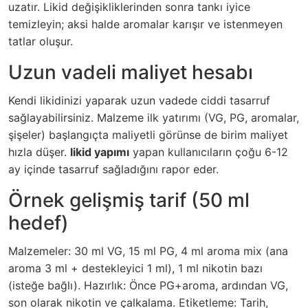
uzatır. Likid değişikliklerinden sonra tankı iyice
temizleyin; aksi halde aromalar karışır ve istenmeyen
tatlar oluşur.
Uzun vadeli maliyet hesabı
Kendi likidinizi yaparak uzun vadede ciddi tasarruf
sağlayabilirsiniz. Malzeme ilk yatırımı (VG, PG, aromalar,
şişeler) başlangıçta maliyetli görünse de birim maliyet
hızla düşer.
likid yapımı
yapan kullanıcıların çoğu 6-12
ay içinde tasarruf sağladığını rapor eder.
Örnek gelişmiş tarif (50 ml
hedef)
Malzemeler: 30 ml VG, 15 ml PG, 4 ml aroma mix (ana
aroma 3 ml + destekleyici 1 ml), 1 ml nikotin bazı
(isteğe bağlı). Hazırlık: Önce PG+aroma, ardından VG,
son olarak nikotin ve çalkalama. Etiketleme: Tarih,