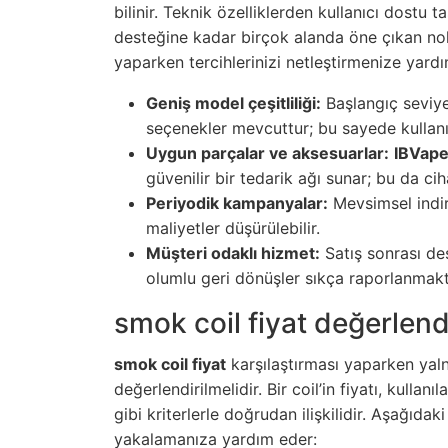
bilinir. Teknik özelliklerden kullanıcı dostu 
desteğine kadar birçok alanda öne çıkan nokt
yaparken tercihlerinizi netleştirmenize yardı
Geniş model çeşitliliği:
Başlangıç seviye
seçenekler mevcuttur; bu sayede kullanı
Uygun parçalar ve aksesuarlar:
IBVap
güvenilir bir tedarik ağı sunar; bu da ci
Periyodik kampanyalar:
Mevsimsel indiri
maliyetler düşürülebilir.
Müşteri odaklı hizmet:
Satış sonrası des
olumlu geri dönüşler sıkça raporlanmakt
smok coil fiyat değerlend
smok coil fiyat
karşılaştırması yaparken yaln
değerlendirilmelidir. Bir coil’in fiyatı, kulla
gibi kriterlerle doğrudan ilişkilidir. Aşağıd
yakalamanıza yardım eder: