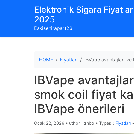
Elektronik Sigara Fiyatları
2025
Eskisehirapart26
HOME
Fiyatları
IBVape avantajları ve 
IBVape avantajlar
smok coil fiyat ka
IBVape önerileri
Ocak 22, 2026
•
uthor：znbo • Types：
Fiyatları