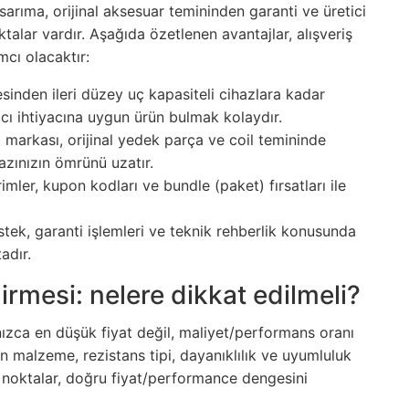
tasarıma, orijinal aksesuar temininden garanti ve üretici
alar vardır. Aşağıda özetlenen avantajlar, alışveriş
mcı olacaktır:
sinden ileri düzey uç kapasiteli cihazlara kadar
cı ihtiyacına uygun ürün bulmak kolaydır.
e
markası, orijinal yedek parça ve coil temininde
hazınızın ömrünü uzatır.
mler, kupon kodları ve bundle (paket) fırsatları ile
tek, garanti işlemleri ve teknik rehberlik konusunda
adır.
irmesi: nelere dikkat edilmeli?
ızca en düşük fiyat değil, maliyet/performans oranı
nılan malzeme, rezistans tipi, dayanıklılık ve uyumluluk
aki noktalar, doğru fiyat/performance dengesini