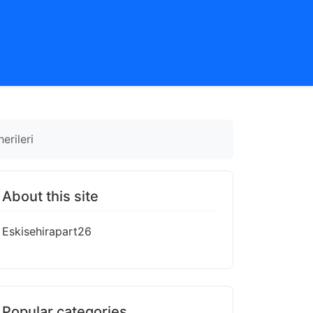
erileri
About this site
Eskisehirapart26
Popular categories