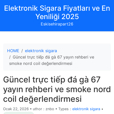
Elektronik Sigara Fiyatları ve En
Yeniliği 2025
Eskisehirapart26
HOME
elektronik sigara
Güncel trực tiếp đá gà 67 yayın rehberi ve
smoke nord coil değerlendirmesi
Güncel trực tiếp đá gà 67
yayın rehberi ve smoke nord
coil değerlendirmesi
Ocak 22, 2026
•
uthor：znbo • Types：
elektronik sigara
•