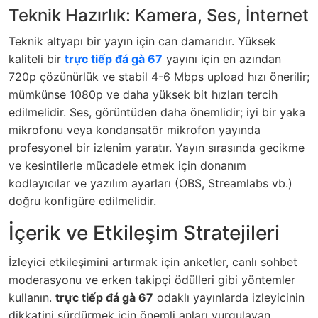
Teknik Hazırlık: Kamera, Ses, İnternet
Teknik altyapı bir yayın için can damarıdır. Yüksek
kaliteli bir
trực tiếp đá gà 67
yayını için en azından
720p çözünürlük ve stabil 4-6 Mbps upload hızı önerilir;
mümkünse 1080p ve daha yüksek bit hızları tercih
edilmelidir. Ses, görüntüden daha önemlidir; iyi bir yaka
mikrofonu veya kondansatör mikrofon yayında
profesyonel bir izlenim yaratır. Yayın sırasında gecikme
ve kesintilerle mücadele etmek için donanım
kodlayıcılar ve yazılım ayarları (OBS, Streamlabs vb.)
doğru konfigüre edilmelidir.
İçerik ve Etkileşim Stratejileri
İzleyici etkileşimini artırmak için anketler, canlı sohbet
moderasyonu ve erken takipçi ödülleri gibi yöntemler
kullanın.
trực tiếp đá gà 67
odaklı yayınlarda izleyicinin
dikkatini sürdürmek için önemli anları vurgulayan