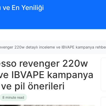
 ve En Yeniliği
venger 220w detaylı inceleme ve IBVAPE kampanya rehberi en
esso revenger 220w
 ve IBVAPE kampanya
 ve pil önerileri
8 minute read