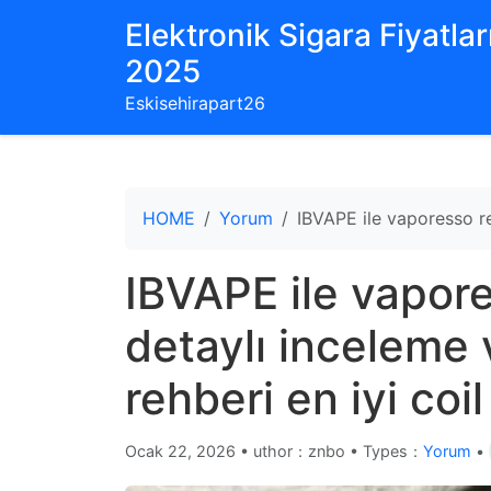
Elektronik Sigara Fiyatları
2025
Eskisehirapart26
HOME
Yorum
IBVAPE ile vaporesso re
IBVAPE ile vapor
detaylı inceleme
rehberi en iyi coil
Ocak 22, 2026
•
uthor：znbo • Types：
Yorum
•