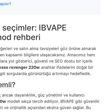
apılır?
ı seçimler: IBVAPE
mod rehberi
erleri ve satın alma tavsiyeleri göz önüne alınarak
li en kapsamlı bilgilere ulaşacaksınız. Amacımız hem
ara yol gösterici, güvenli ve SEO dostu bir içerik
esso revenger 220w
anahtar ifadelerini doğal bir
ili sorgularda görünürlüğü artırmayı hedefledik.
emli?
ancak dayanıklılık, güç yönetimi ve kullanıcı
20w
modeli sıkça tercih ediliyor.
IBVAPE
gibi güvenilir
nti ve orijinallik açısından ekstra güven sağlar. Bu