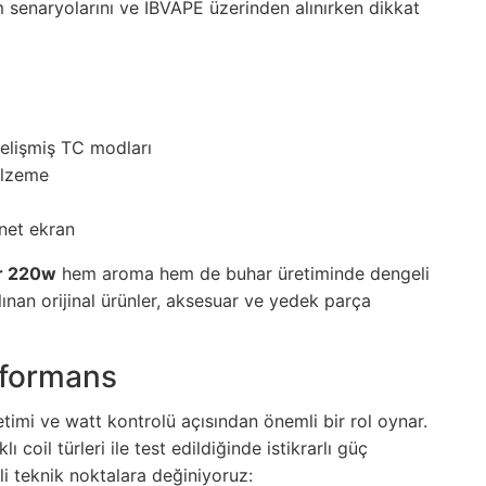
m senaryolarını ve IBVAPE üzerinden alınırken dikkat
elişmiş TC modları
alzeme
 net ekran
r 220w
hem aroma hem de buhar üretiminde dengeli
ınan orijinal ürünler, aksesuar ve yedek parça
rformans
etimi ve watt kontrolü açısından önemli bir rol oynar.
klı coil türleri ile test edildiğinde istikrarlı güç
ili teknik noktalara değiniyoruz: