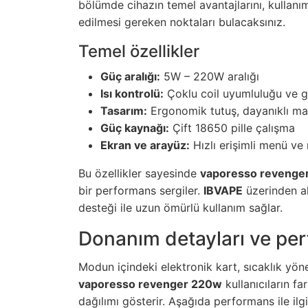
bölümde cihazın temel avantajlarını, kullanı
edilmesi gereken noktaları bulacaksınız.
Temel özellikler
Güç aralığı:
5W – 220W aralığı
Isı kontrolü:
Çoklu coil uyumluluğu ve g
Tasarım:
Ergonomik tutuş, dayanıklı m
Güç kaynağı:
Çift 18650 pille çalışma
Ekran ve arayüz:
Hızlı erişimli menü ve
Bu özellikler sayesinde
vaporesso revenge
bir performans sergiler.
IBVAPE
üzerinden al
desteği ile uzun ömürlü kullanım sağlar.
Donanım detayları ve pe
Modun içindeki elektronik kart, sıcaklık yön
vaporesso revenger 220w
kullanıcıların far
dağılımı gösterir. Aşağıda performans ile ilg