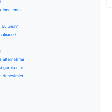
?
ik incelemesi
ıl bulunur?
alısınız?
ı
 alternatifler
si gerekenler
a deneyimleri