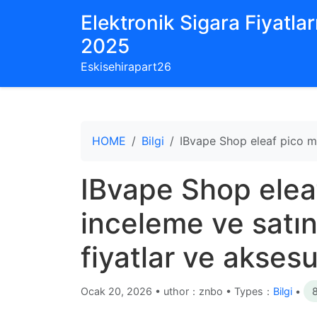
Elektronik Sigara Fiyatları
2025
Eskisehirapart26
HOME
Bilgi
IBvape Shop eleaf pico mel
IBvape Shop elea
inceleme ve satın
fiyatlar ve aksesu
Ocak 20, 2026
•
uthor：znbo • Types：
Bilgi
•