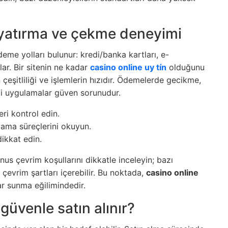
yatırma ve çekme deneyimi
eme yolları bulunur: kredi/banka kartları, e-
lar. Bir sitenin ne kadar
casino online uy tín
olduğunu
çeşitliliği ve işlemlerin hızıdır. Ödemelerde gecikme,
ibi uygulamalar güven sorunudur.
ri kontrol edin.
ama süreçlerini okuyun.
ikkat edin.
s çevrim koşullarını dikkatle inceleyin; bazı
çevrim şartları içerebilir. Bu noktada,
casino online
ar sunma eğilimindedir.
 güvenle satın alınır?