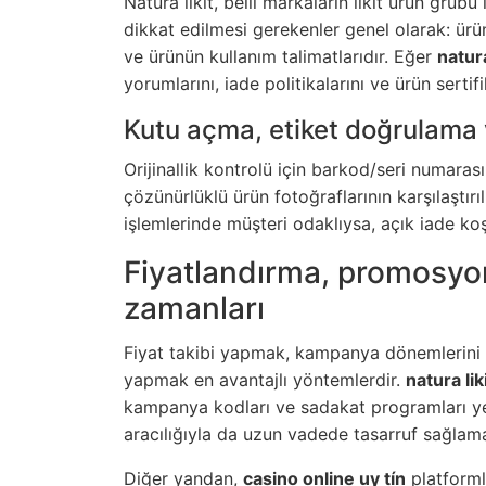
Natura likit, belli markaların likit ürün grubu
dikkat edilmesi gerekenler genel olarak: ürünün
ve ürünün kullanım talimatlarıdır. Eğer
natura
yorumlarını, iade politikalarını ve ürün serti
Kutu açma, etiket doğrulama v
Orijinallik kontrolü için barkod/seri numaras
çözünürlüklü ürün fotoğraflarının karşılaştırı
işlemlerinde müşteri odaklıysa, açık iade koşu
Fiyatlandırma, promosyonl
zamanları
Fiyat takibi yapmak, kampanya dönemlerini ta
yapmak en avantajlı yöntemlerdir.
natura liki
kampanya kodları ve sadakat programları yer 
aracılığıyla da uzun vadede tasarruf sağla
Diğer yandan,
casino online uy tín
platform