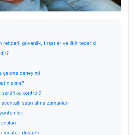
ehberi: güvenlik, fırsatlar ve likit tedariki
dir?
ve çekme deneyimi
atın alınır?
sertifika kontrolü
avantajlı satın alma zamanları
 yöntemleri
onuları
e müşteri desteği