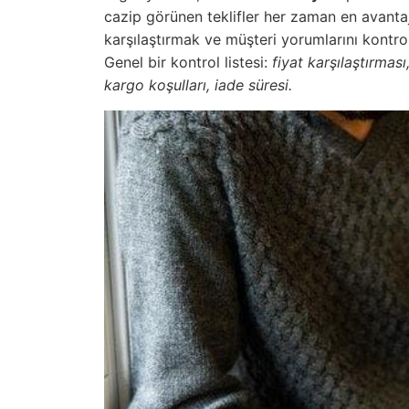
cazip görünen teklifler her zaman en avantaj
karşılaştırmak ve müşteri yorumlarını kontro
Genel bir kontrol listesi:
fiyat karşılaştırması
kargo koşulları, iade süresi.