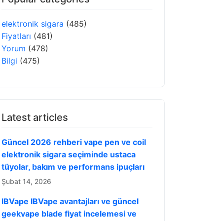
elektronik sigara
(485)
Fiyatları
(481)
Yorum
(478)
Bilgi
(475)
Latest articles
Güncel 2026 rehberi vape pen ve coil
elektronik sigara seçiminde ustaca
tüyolar, bakım ve performans ipuçları
Şubat 14, 2026
IBVape IBVape avantajları ve güncel
geekvape blade fiyat incelemesi ve