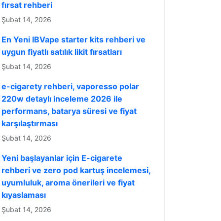
fırsat rehberi
Şubat 14, 2026
En Yeni IBVape starter kits rehberi ve
uygun fiyatlı satılık likit fırsatları
Şubat 14, 2026
e-cigarety rehberi, vaporesso polar
220w detaylı inceleme 2026 ile
performans, batarya süresi ve fiyat
karşılaştırması
Şubat 14, 2026
Yeni başlayanlar için E-cigarete
rehberi ve zero pod kartuş incelemesi,
uyumluluk, aroma önerileri ve fiyat
kıyaslaması
Şubat 14, 2026