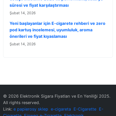
süresi ve fiyat karşılaştırması
Şubat 14, 2026
Yeni başlayanlar için E-cigarete rehberi ve zero
pod kartuş incelemesi, uyumluluk, aroma
önerileri ve fiyat kıyaslaması
Şubat 14, 2026
© 2026 Elektronik Sigara Fiyatları ve En Yeniliği 2025.
All rights reserved.
Link:
e papierosy sklep
e-cigareta
E-Cigarette
E-
Cigarette
Einweg e-Zigarette
Elektronik