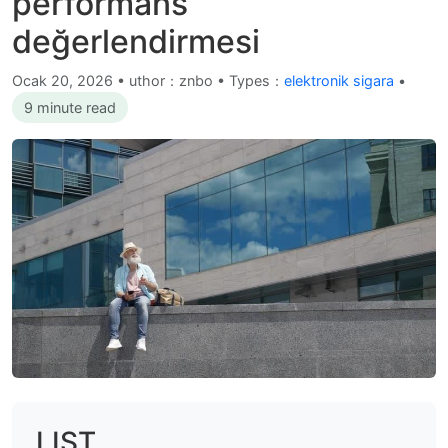
performans
değerlendirmesi
Ocak 20, 2026
•
uthor：znbo • Types：
elektronik sigara
•
9 minute read
LIST