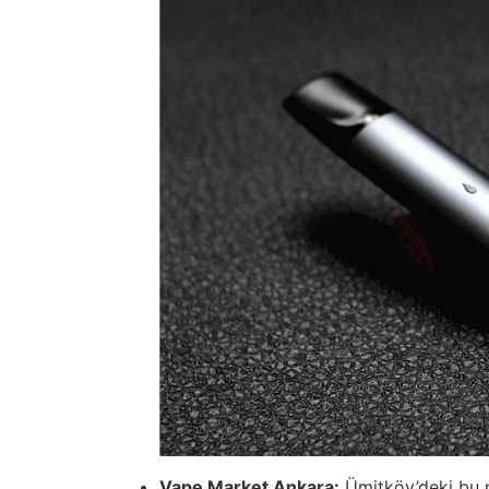
Vape Market Ankara:
Ümitköy’deki bu ma