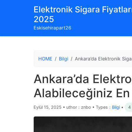
Elektronik Sigara Fiyatları
2025
Eskisehirapart26
HOME
Bilgi
Ankara’da Elektronik Siga
Ankara’da Elektro
Alabileceğiniz En
Eylül 15, 2025
•
uthor：znbo • Types：
Bilgi
•
4