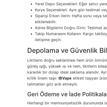
Yerel Depo Seçenekleri: Eğer satıcı yer
Kurye Seçenekleri: Aynı gün teslimat ve
Siparişi Erken Verin: Hafta sonu veya ta
etkilenebilir.
Adres Bilgilerini Doğru Girin: Teslimat 
Takip Numarasını Kullanın: Kargo takibiyl
iletişime geçin.
Depolama ve Güvenlik Bilg
Likitlerin doğru saklanması hem ürün ömrünü 
güneş ışığı, yüksek ısı ve nem, likitlerin bile
karanlık bir dolap ideal saklama alanıdır. A
kritik önem taşır.
IBVape
etiketi taşıyan ürün
talimatları göz ardı etmeyin.
Geri Ödeme ve İade Politikala
Herhangi bir memnuniyetsizlik durumunda iade