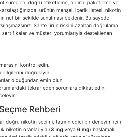
rol süreçleri, doğru etiketleme, orijinal paketleme ve
arşılaştığınızda, ürünün menşei, içerik listesi, nikotin
ın net bir şekilde sunulması beklenir. Bu sayede
rşılaşmazsınız. Sahte ürün riskini azaltan doğrulama
yan sertifikalar ve müşteri yorumlarıyla desteklenen
arasını kontrol edin.
i bilgilerini doğrulayın.
arılar olduğundan emin olun.
orumlardaki tekrar eden sorunlara dikkat edin.
nceleyin.
i Seçme Rehberi
dar doğru nikotin seçimi, tatmin edici bir deneyim için
k nikotin oranlarıyla (
3 mg
veya
6 mg
) başlamalı,
nekleri tercih edebilir.
nikotin satın al
sürecinde