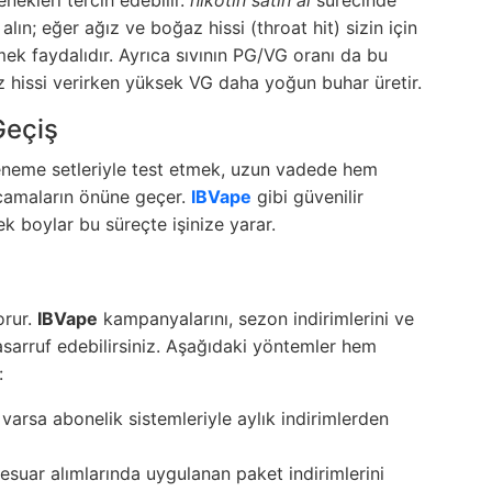
alın; eğer ağız ve boğaz hissi (throat hit) sizin için
ek faydalıdır. Ayrıca sıvının PG/VG oranı da bu
z hissi verirken yüksek VG daha yoğun buhar üretir.
Geçiş
 deneme setleriyle test etmek, uzun vadede hem
rcamaların önüne geçer.
IBVape
gibi güvenilir
k boylar bu süreçte işinize yarar.
orur.
IBVape
kampanyalarını, sezon indirimlerini ve
asarruf edebilirsiniz. Aşağıdaki yöntemler hem
:
 varsa abonelik sistemleriyle aylık indirimlerden
sesuar alımlarında uygulanan paket indirimlerini