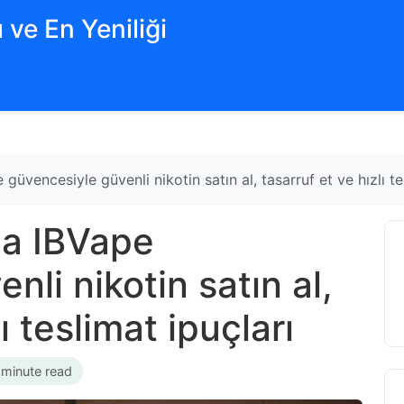
 ve En Yeniliği
 güvencesiyle güvenli nikotin satın al, tasarruf et ve hızlı te
yla IBVape
li nikotin satın al,
ı teslimat ipuçları
 minute read