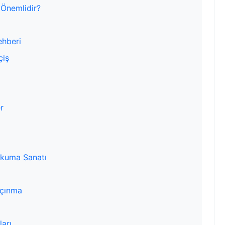
Önemlidir?
ehberi
çiş
r
Okuma Sanatı
açınma
ları