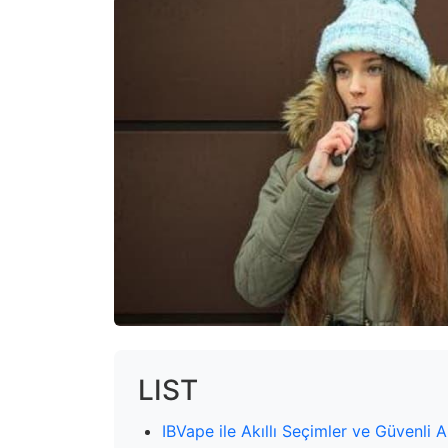
LIST
IBVape ile Akıllı Seçimler ve Güvenli A