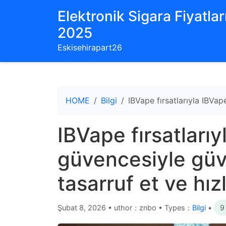
Elektronik Sigara Fiyatları
2025
Eskisehirapart26
HOME
Bilgi
IBVape fırsatlarıyla IBVape
IBVape fırsatları
güvencesiyle güven
tasarruf et ve hızl
Şubat 8, 2026
•
uthor：znbo • Types：
Bilgi
•
9