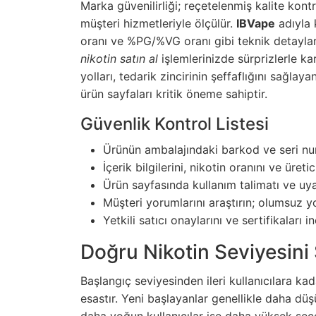
Marka güvenilirliği; reçetelenmiş kalite kont
müşteri hizmetleriyle ölçülür.
IBVape
adıyla k
oranı ve %PG/%VG oranı gibi teknik detaylar
nikotin satın al
işlemlerinizde sürprizlerle ka
yolları, tedarik zincirinin şeffaflığını sağla
ürün sayfaları kritik öneme sahiptir.
Güvenlik Kontrol Listesi
Ürünün ambalajındaki barkod ve seri num
İçerik bilgilerini, nikotin oranını ve üretic
Ürün sayfasında kullanım talimatı ve uy
Müşteri yorumlarını araştırın; olumsuz y
Yetkili satıcı onaylarını ve sertifikaları i
Doğru Nikotin Seviyesin
Başlangıç seviyesinden ileri kullanıcılara ka
esastır. Yeni başlayanlar genellikle daha düşü
daha yoğun kullanıcılar ise daha yüksek seçe