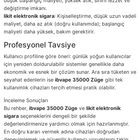
düşük başlangıç maliyeti, yüksek atık; sınırlı lezzet ve
değiştirme imkanı.
likit elektronik sigara
: Kişiselleştirme, düşük uzun vadeli
maliyet, daha az atık (doğru kullanımda); başlangıç
maliyeti daha yüksek, bakım gerektirir.
Profesyonel Tavsiye
Kullanıcı profiline göre öneri: günlük yoğun kullanıcılar
için yeniden doldurulabilir sistemler genellikle daha
ekonomik ve esnek bir çözüm sunar. Ara sıra tüketen ve
seyahat edenlerin ise
ibvape 35000 Züge
gibi tek
kullanımlık cihazları tercih etmesi pratik olabilir.
İnceleme Sonuçları
Bu rehber,
ibvape 35000 Züge
ve
likit elektronik
sigara
seçeneklerini dengeli bir şekilde
değerlendirmenize yardımcı olmak için hazırlanmıştır.
En doğru kararı vermek adına cihazları doğrudan
deneyimlemek ve güvenilir kullanıcı yorumlarını takip