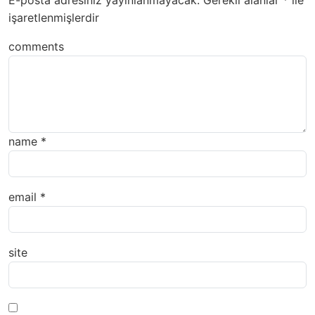
E-posta adresiniz yayınlanmayacak.
Gerekli alanlar
*
ile
işaretlenmişlerdir
comments
name
*
email
*
site