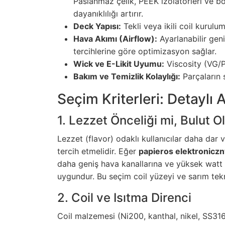
Paslanmaz çelik, PEEK izolatörleri ve bo
dayanıklılığı artırır.
Deck Yapısı:
Tekli veya ikili coil kurulu
Hava Akımı (Airflow):
Ayarlanabilir gen
tercihlerine göre optimizasyon sağlar.
Wick ve E-Likit Uyumu:
Viscosity (VG/
Bakım ve Temizlik Kolaylığı:
Parçaların 
Seçim Kriterleri: Detaylı 
1. Lezzet Önceliği mi, Bulut 
Lezzet (flavor) odaklı kullanıcılar daha dar
tercih etmelidir. Eğer
papieros elektroniczn
daha geniş hava kanallarına ve yüksek watt
uygundur. Bu seçim coil yüzeyi ve sarım teknik
2. Coil ve Isıtma Direnci
Coil malzemesi (Ni200, kanthal, nikel, SS31