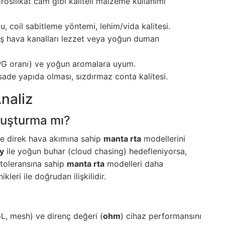
rosilikat cam gibi kaliteli malzeme kullanımı
mu, coil sabitleme yöntemi, lehim/vida kalitesi.
iş hava kanalları lezzet veya yoğun duman
PG oranı) ve yoğun aromalara uyum.
sade yapıda olması, sızdırmaz conta kalitesi.
Analiz
Oluşturma mı?
 ve direk hava akımına sahip
manta rta
modellerini
y
ile yoğun buhar (cloud chasing) hedefleniyorsa,
 toleransına sahip
manta rta
modelleri daha
leri ile doğrudan ilişkilidir.
6L, mesh) ve direnç değeri (
ohm
) cihaz performansını