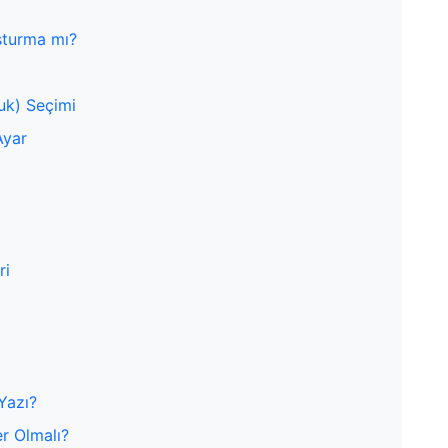
uşturma mı?
uk) Seçimi
Ayar
ri
Yazı?
er Olmalı?