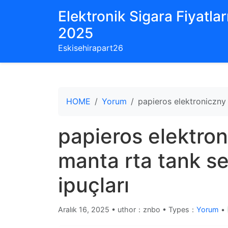
Elektronik Sigara Fiyatları
2025
Eskisehirapart26
HOME
Yorum
papieros elektroniczny 
papieros elektroni
manta rta tank se
ipuçları
Aralık 16, 2025
•
uthor：znbo • Types：
Yorum
•