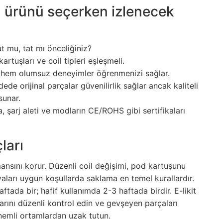
u ürünü seçerken izlenecek
lut mu, tat mı önceliğiniz?
rtuşları ve coil tipleri eşleşmeli.
u hem olumsuz deneyimler öğrenmenizi sağlar.
ede orijinal parçalar güvenilirlik sağlar ancak kaliteli
sunar.
a, şarj aleti ve modların CE/ROHS gibi sertifikaları
ları
mansını korur. Düzenli coil değişimi, pod kartuşunu
ryaları uygun koşullarda saklama en temel kurallardır.
ftada bir; hafif kullanımda 2-3 haftada birdir. E-likit
larını düzenli kontrol edin ve gevşeyen parçaları
 nemli ortamlardan uzak tutun.