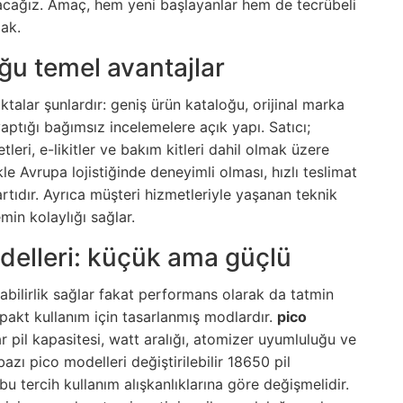
alacağız. Amaç, hem yeni başlayanlar hem de tecrübeli
mak.
u temel avantajlar
ktalar şunlardır: geniş ürün kataloğu, orijinal marka
yaptığı bağımsız incelemelere açık yapı. Satıcı;
tleri, e-likitler ve bakım kitleri dahil olmak üzere
le Avrupa lojistiğinde deneyimli olması, hızlı teslimat
tıdır. Ayrıca müşteri hizmetleriyle yaşanan teknik
in kolaylığı sağlar.
odelleri: küçük ama güçlü
ınabilirlik sağlar fakat performans olarak da tatmin
pakt kullanım için tasarlanmış modlardır.
pico
r pil kapasitesi, watt aralığı, atomizer uyumluluğu ve
azı pico modelleri değiştirilebilir 18650 pil
bu tercih kullanım alışkanlıklarına göre değişmelidir.