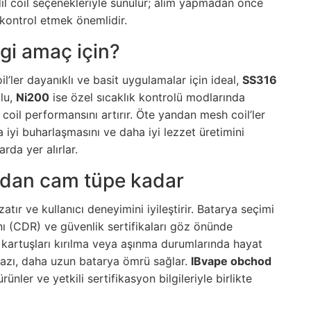
il coil seçenekleriyle sunulur; alım yapmadan önce
i kontrol etmek önemlidir.
ngi amaç için?
il’ler dayanıklı ve basit uygulamalar için ideal,
SS316
mlu,
Ni200
ise özel sıcaklık kontrolü modlarında
m coil performansını artırır. Öte yandan mesh coil’ler
 iyi buharlaşmasını ve daha iyi lezzet üretimini
arda yer alırlar.
adan cam tüpe kadar
ır ve kullanıcı deneyimini iyileştirir. Batarya seçimi
nı (CDR) ve güvenlik sertifikaları göz önünde
kartuşları kırılma veya aşınma durumlarında hayat
cihazı, daha uzun batarya ömrü sağlar.
IBvape obchod
ünler ve yetkili sertifikasyon bilgileriyle birlikte