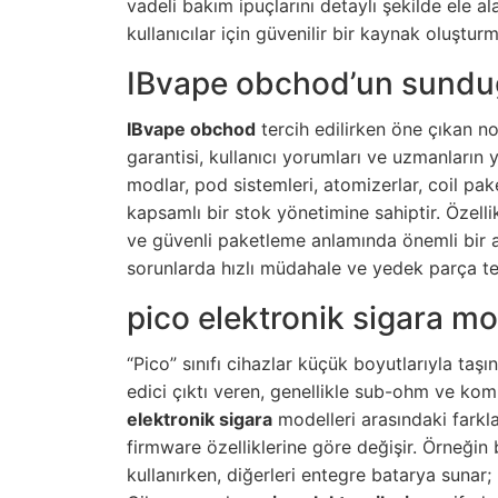
vadeli bakım ipuçlarını detaylı şekilde ele 
kullanıcılar için güvenilir bir kaynak oluştur
IBvape obchod’un sunduğ
IBvape obchod
tercih edilirken öne çıkan no
garantisi, kullanıcı yorumları ve uzmanların 
modlar, pod sistemleri, atomizerlar, coil pake
kapsamlı bir stok yönetimine sahiptir. Özellik
ve güvenli paketleme anlamında önemli bir ar
sorunlarda hızlı müdahale ve yedek parça tem
pico elektronik sigara m
“Pico” sınıfı cihazlar küçük boyutlarıyla taş
edici çıktı veren, genellikle sub-ohm ve kom
elektronik sigara
modelleri arasındaki farkla
firmware özelliklerine göre değişir. Örneğin b
kullanırken, diğerleri entegre batarya sunar; 