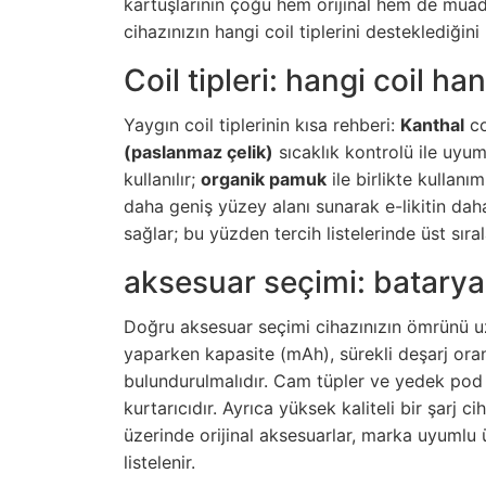
kartuşlarının çoğu hem orijinal hem de muad
cihazınızın hangi coil tiplerini desteklediğin
Coil tipleri: hangi coil ha
Yaygın coil tiplerinin kısa rehberi:
Kanthal
co
(paslanmaz çelik)
sıcaklık kontrolü ile uyu
kullanılır;
organik pamuk
ile birlikte kullanı
daha geniş yüzey alanı sunarak e-likitin daha
sağlar; bu yüzden tercih listelerinde üst sıral
aksesuar seçimi: batary
Doğru aksesuar seçimi cihazınızın ömrünü uzat
yaparken kapasite (mAh), sürekli deşarj ora
bulundurulmalıdır. Cam tüpler ve yedek pod 
kurtarıcıdır. Ayrıca yüksek kaliteli bir şarj 
üzerinde orijinal aksesuarlar, marka uyumlu ür
listelenir.