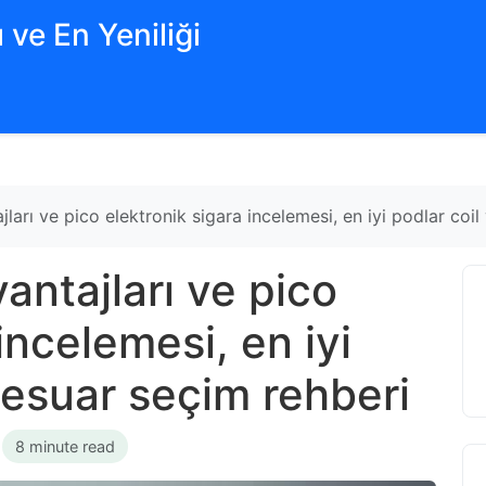
 ve En Yeniliği
arı ve pico elektronik sigara incelemesi, en iyi podlar coi
ntajları ve pico
incelemesi, en iyi
sesuar seçim rehberi
•
8 minute read