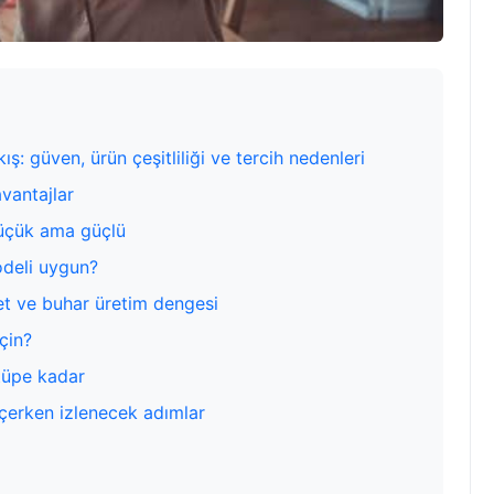
 güven, ürün çeşitliliği ve tercih nedenleri
vantajlar
küçük ama güçlü
odeli uygun?
et ve buhar üretim dengesi
için?
tüpe kadar
eçerken izlenecek adımlar