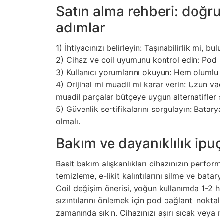
Satın alma rehberi: doğr
adımlar
1) İhtiyacınızı belirleyin: Taşınabilirlik mi, bu
2) Cihaz ve coil uyumunu kontrol edin: Pod ka
3) Kullanıcı yorumlarını okuyun: Hem oluml
4) Orijinal mi muadil mi karar verin: Uzun vad
muadil parçalar bütçeye uygun alternatifler 
5) Güvenlik sertifikalarını sorgulayın: Batary
olmalı.
Bakım ve dayanıklılık ipuç
Basit bakım alışkanlıkları cihazınızın perfor
temizleme, e-likit kalıntılarını silme ve bata
Coil değişim önerisi, yoğun kullanımda 1-2 ha
sızıntılarını önlemek için pod bağlantı nokta
zamanında sıkın. Cihazınızı aşırı sıcak veya