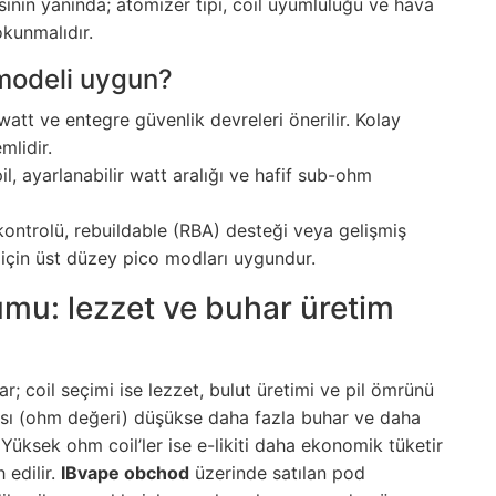
sinin yanında; atomizer tipi, coil uyumluluğu ve hava
okunmalıdır.
 modeli uygun?
watt ve entegre güvenlik devreleri önerilir. Kolay
mlidir.
 pil, ayarlanabilir watt aralığı ve hafif sub-ohm
 kontrolü, rebuildable (RBA) desteği veya gelişmiş
 için üst düzey pico modları uygundur.
umu: lezzet ve buhar üretim
r; coil seçimi ise lezzet, bulut üretimi ve pil ömrünü
stansı (ohm değeri) düşükse daha fazla buhar ve daha
. Yüksek ohm coil’ler ise e-likiti daha ekonomik tüketir
 edilir.
IBvape obchod
üzerinde satılan pod