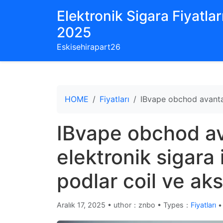
Elektronik Sigara Fiyatları
2025
Eskisehirapart26
HOME
Fiyatları
IBvape obchod avantajl
IBvape obchod ava
elektronik sigara 
podlar coil ve ak
Aralık 17, 2025
•
uthor：znbo • Types：
Fiyatları