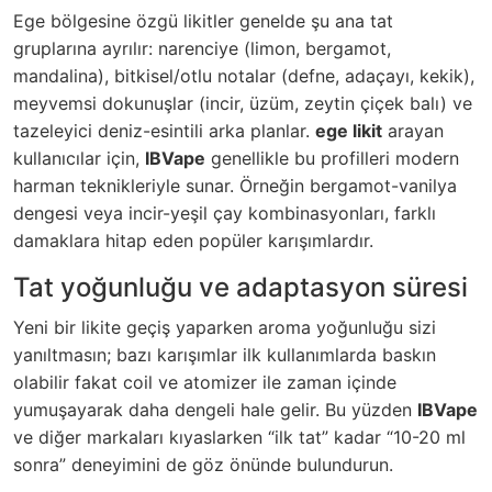
Ege bölgesine özgü likitler genelde şu ana tat
gruplarına ayrılır: narenciye (limon, bergamot,
mandalina), bitkisel/otlu notalar (defne, adaçayı, kekik),
meyvemsi dokunuşlar (incir, üzüm, zeytin çiçek balı) ve
tazeleyici deniz-esintili arka planlar.
ege likit
arayan
kullanıcılar için,
IBVape
genellikle bu profilleri modern
harman teknikleriyle sunar. Örneğin bergamot-vanilya
dengesi veya incir-yeşil çay kombinasyonları, farklı
damaklara hitap eden popüler karışımlardır.
Tat yoğunluğu ve adaptasyon süresi
Yeni bir likite geçiş yaparken aroma yoğunluğu sizi
yanıltmasın; bazı karışımlar ilk kullanımlarda baskın
olabilir fakat coil ve atomizer ile zaman içinde
yumuşayarak daha dengeli hale gelir. Bu yüzden
IBVape
ve diğer markaları kıyaslarken “ilk tat” kadar “10-20 ml
sonra” deneyimini de göz önünde bulundurun.