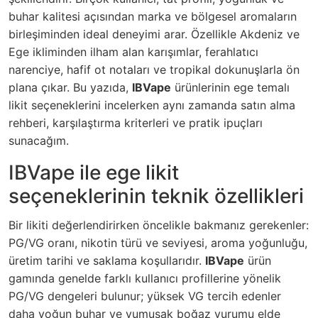
buhar kalitesi açısından marka ve bölgesel aromaların
birleşiminden ideal deneyimi arar. Özellikle Akdeniz ve
Ege ikliminden ilham alan karışımlar, ferahlatıcı
narenciye, hafif ot notaları ve tropikal dokunuşlarla ön
plana çıkar. Bu yazıda,
IBVape
ürünlerinin ege temalı
likit seçeneklerini incelerken aynı zamanda satın alma
rehberi, karşılaştırma kriterleri ve pratik ipuçları
sunacağım.
IBVape ile ege likit
seçeneklerinin teknik özellikleri
Bir likiti değerlendirirken öncelikle bakmanız gerekenler:
PG/VG oranı, nikotin türü ve seviyesi, aroma yoğunluğu,
üretim tarihi ve saklama koşullarıdır.
IBVape
ürün
gamında genelde farklı kullanıcı profillerine yönelik
PG/VG dengeleri bulunur; yüksek VG tercih edenler
daha yoğun buhar ve yumuşak boğaz vurumu elde