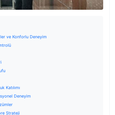
mler ve Konforlu Deneyim
ntrolü
i
ufu
uk Katılımı
fesyonel Deneyim
özümler
re Strateji