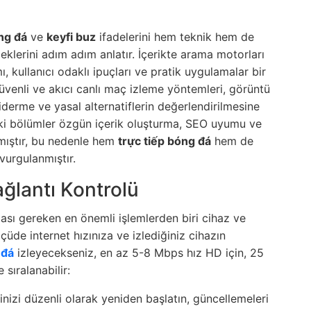
ng đá
ve
keyfi buz
ifadelerini hem teknik hem de
eklerini adım adım anlatır. İçerikte arama motorları
, kullanıcı odaklı ipuçları ve pratik uygulamalar bir
güvenli ve akıcı canlı maç izleme yöntemleri, görüntü
iderme ve yasal alternatiflerin değerlendirilmesine
aki bölümler özgün içerik oluşturma, SEO uyumu ve
mıştır, bu nedenle hem
trực tiếp bóng đá
hem de
vurgulanmıştır.
ağlantı Kontrolü
sı gereken en önemli işlemlerden biri cihaz ve
çüde internet hızınıza ve izlediğiniz cihazın
 đá
izleyecekseniz, en az 5-8 Mbps hız HD için, 25
 sıralanabilir:
zi düzenli olarak yeniden başlatın, güncellemeleri