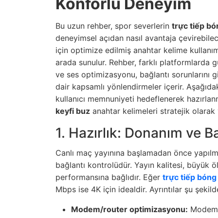
Konforlu Deneyim
Bu uzun rehber, spor severlerin
trực tiếp bó
deneyimsel açıdan nasıl avantaja çevirebilec
için optimize edilmiş anahtar kelime kullanımı
arada sunulur. Rehber, farklı platformlarda 
ve ses optimizasyonu, bağlantı sorunlarını g
dair kapsamlı yönlendirmeler içerir. Aşağıd
kullanıcı memnuniyeti hedeflenerek hazırlan
keyfi buz
anahtar kelimeleri stratejik olarak 
1. Hazırlık: Donanım ve B
Canlı maç yayınına başlamadan önce yapılma
bağlantı kontrolüdür. Yayın kalitesi, büyük öl
performansına bağlıdır. Eğer
trực tiếp bóng
Mbps ise 4K için idealdir. Ayrıntılar şu şekilde
Modem/router optimizasyonu:
Modemini