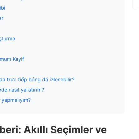
ibi
ar
uşturma
simum Keyif
da trực tiếp bóng đá izlenebilir?
vde nasıl yaratırım?
ne yapmalıyım?
eri: Akıllı Seçimler ve