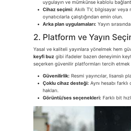
uygulayın ve mümkünse kablolu bağlantı
Cihaz seçimi:
Akıllı TV, bilgisayar veya
oynatıcılarla çalıştığından emin olun.
Arka plan uygulamaları:
Yayın sırasında
2. Platform ve Yayın Seçi
Yasal ve kaliteli yayınlara yönelmek hem güv
keyfi buz
gibi ifadeler bazen deneyimin keyfi
seçerken güvenilir platformları tercih etmek 
Güvenilirlik:
Resmi yayıncılar, lisanslı pl
Çoklu cihaz desteği:
Aynı hesabı farklı 
hakları.
Görüntü/ses seçenekleri:
Farklı bit hız