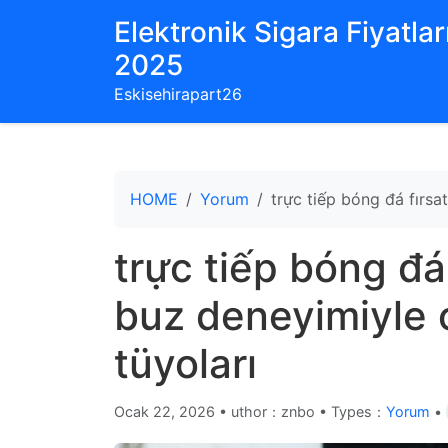
Elektronik Sigara Fiyatları
2025
Eskisehirapart26
HOME
Yorum
trực tiếp bóng đá fırsa
trực tiếp bóng đá 
buz deneyimiyle 
tüyoları
Ocak 22, 2026
•
uthor：znbo • Types：
Yorum
•