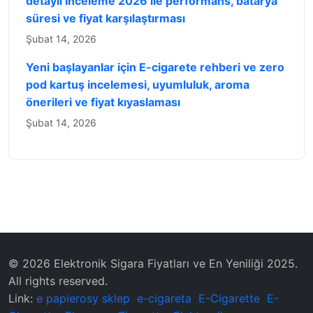
detaylı inceleme 2026 ile performans, batarya
süresi ve fiyat karşılaştırması
Şubat 14, 2026
Yeni başlayanlar için E-cigarete rehberi ve zero
pod kartuş incelemesi, uyumluluk, aroma
önerileri ve fiyat kıyaslaması
Şubat 14, 2026
© 2026 Elektronik Sigara Fiyatları ve En Yeniliği 2025.
All rights reserved.
Link:
e papierosy sklep
e-cigareta
E-Cigarette
E-