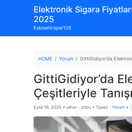
Elektronik Sigara Fiyatları
2025
Eskisehirapart26
HOME
Yorum
GittiGidiyor’da Elektron
GittiGidiyor’da El
Çeşitleriyle Tanış
Eylül 16, 2025
•
uthor：znbo • Types：
Yorum
•