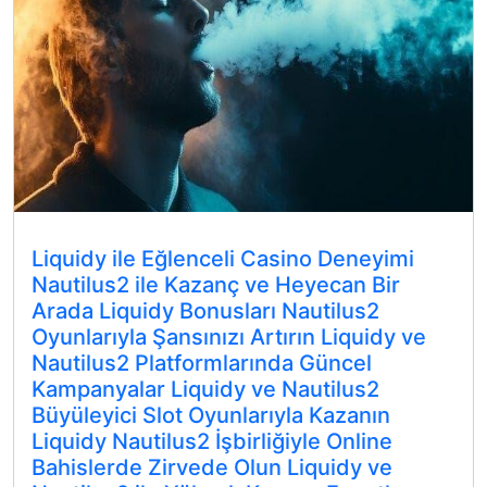
Liquidy ile Eğlenceli Casino Deneyimi
Nautilus2 ile Kazanç ve Heyecan Bir
Arada Liquidy Bonusları Nautilus2
Oyunlarıyla Şansınızı Artırın Liquidy ve
Nautilus2 Platformlarında Güncel
Kampanyalar Liquidy ve Nautilus2
Büyüleyici Slot Oyunlarıyla Kazanın
Liquidy Nautilus2 İşbirliğiyle Online
Bahislerde Zirvede Olun Liquidy ve