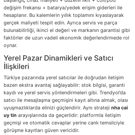
başlangıç cihaz maliyeti + düzenli likit + coil/pod
değişim frekansı + batarya/yedek erişim giderleri ile
hesaplanır. Bu kalemlerin yıllık toplamını kıyaslayarak
gerçek maliyeti tespit edin. Ayrıca servis ve parça
bulunabilirliği, ikinci el değeri ve markanın garantisi gibi
faktörler de uzun vadeli ekonomik değerlendirmede rol
oynar.
Yerel Pazar Dinamikleri ve Satıcı
İlişkileri
Türkiye pazarında yerel satıcılar ile doğrudan iletişim
bazen ekstra avantaj sağlayabilir: stok bilgisi, garanti
kaydı ve yerel servis yönlendirmeleri gibi. Trendyol’da
satıcı ile mesajlaşma geçmişini kayıt altına almak, olası
uyuşmazlıklarda elinizi güçlendirir. Aynı strateji
nha cai
uy tin
arayışlarında da geçerlidir: platformla iletişim
geçmişi ve otomatik cevaplar yerine canlı temsilciyle
görüşme kayıtları güven vericidir.