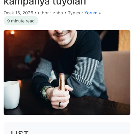
kampanya tüyoları
Ocak 16, 2026
•
uthor：znbo • Types：
Yorum
•
9 minute read
LIST