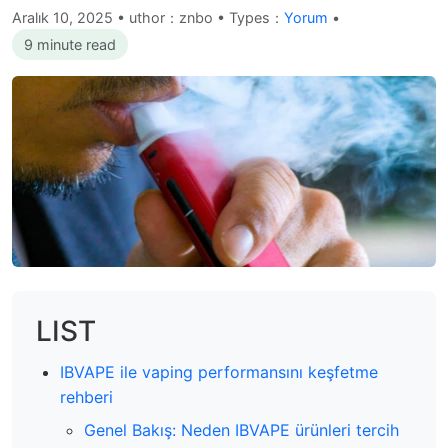
Aralık 10, 2025
•
uthor：znbo • Types：
Yorum
•
9 minute read
LIST
IBVAPE ile vaping performansını keşfetme
rehberi
Genel Bakış: Neden IBVAPE ürünleri tercih