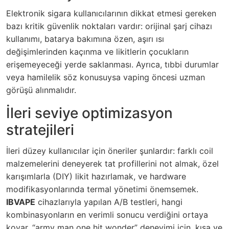
Elektronik sigara kullanıcılarının dikkat etmesi gereken
bazı kritik güvenlik noktaları vardır: orijinal şarj cihazı
kullanımı, batarya bakımına özen, aşırı ısı
değişimlerinden kaçınma ve likitlerin çocukların
erişemeyeceği yerde saklanması. Ayrıca, tıbbi durumlar
veya hamilelik söz konusuysa vaping öncesi uzman
görüşü alınmalıdır.
İleri seviye optimizasyon
stratejileri
İleri düzey kullanıcılar için öneriler şunlardır: farklı coil
malzemelerini deneyerek tat profillerini not almak, özel
karışımlarla (DIY) likit hazırlamak, ve hardware
modifikasyonlarında termal yönetimi önemsemek.
IBVAPE
cihazlarıyla yapılan A/B testleri, hangi
kombinasyonların en verimli sonucu verdiğini ortaya
koyar. “army man one hit wonder” deneyimi için, kısa ve