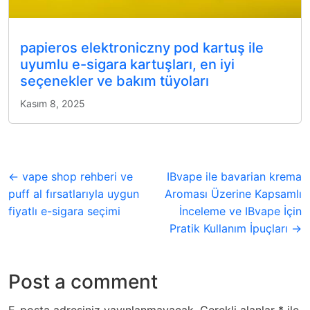
papieros elektroniczny pod kartuş ile
uyumlu e-sigara kartuşları, en iyi
seçenekler ve bakım tüyoları
Kasım 8, 2025
← vape shop rehberi ve
IBvape ile bavarian krema
puff al fırsatlarıyla uygun
Aroması Üzerine Kapsamlı
fiyatlı e-sigara seçimi
İnceleme ve IBvape İçin
Pratik Kullanım İpuçları →
Post a comment
E-posta adresiniz yayınlanmayacak.
Gerekli alanlar
*
ile