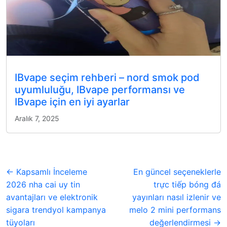
IBvape seçim rehberi – nord smok pod
uyumluluğu, IBvape performansı ve
IBvape için en iyi ayarlar
Aralık 7, 2025
← Kapsamlı İnceleme
En güncel seçeneklerle
2026 nha cai uy tin
trực tiếp bóng đá
avantajları ve elektronik
yayınları nasıl izlenir ve
sigara trendyol kampanya
melo 2 mini performans
tüyoları
değerlendirmesi →