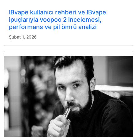
IBvape kullanıcı rehberi ve IBvape
ipuçlarıyla voopoo 2 incelemesi,
performans ve pil ömrü analizi
Şubat 1, 2026