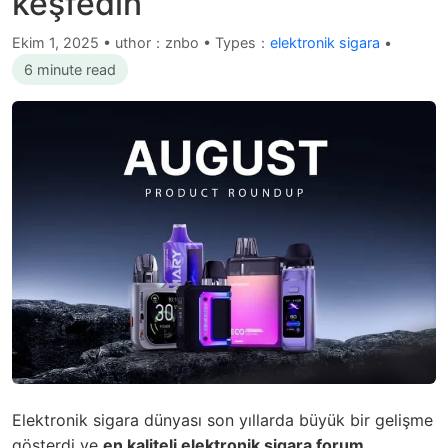
keşfedin
Ekim 1, 2025
•
uthor：znbo • Types：
elektronik sigara
•
6 minute read
Elektronik sigara dünyası son yıllarda büyük bir gelişme
gösterdi ve
en kaliteli elektronik sigara forum