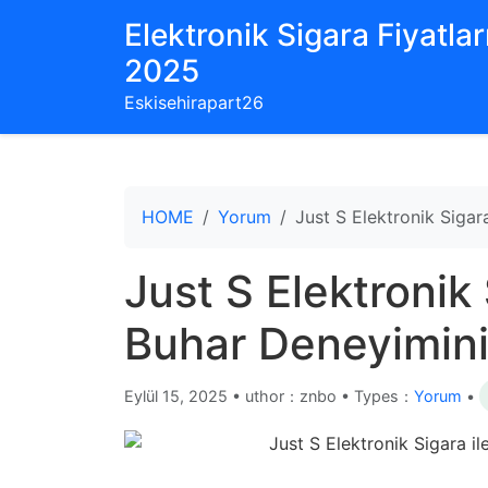
Elektronik Sigara Fiyatları
2025
Eskisehirapart26
HOME
Yorum
Just S Elektronik Sigar
Just S Elektronik 
Buhar Deneyimini
Eylül 15, 2025
•
uthor：znbo • Types：
Yorum
•