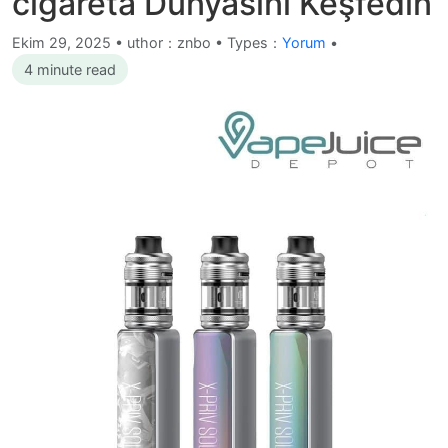
cigareta Dünyasını Keşfedin
Ekim 29, 2025
•
uthor：znbo • Types：
Yorum
•
4 minute read