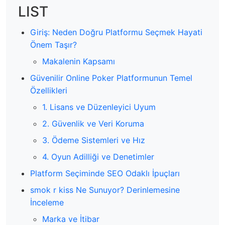
LIST
Giriş: Neden Doğru Platformu Seçmek Hayati
Önem Taşır?
Makalenin Kapsamı
Güvenilir Online Poker Platformunun Temel
Özellikleri
1. Lisans ve Düzenleyici Uyum
2. Güvenlik ve Veri Koruma
3. Ödeme Sistemleri ve Hız
4. Oyun Adilliği ve Denetimler
Platform Seçiminde SEO Odaklı İpuçları
smok r kiss Ne Sunuyor? Derinlemesine
İnceleme
Marka ve İtibar