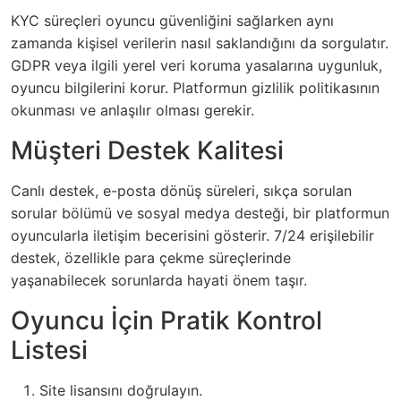
KYC süreçleri oyuncu güvenliğini sağlarken aynı
zamanda kişisel verilerin nasıl saklandığını da sorgulatır.
GDPR veya ilgili yerel veri koruma yasalarına uygunluk,
oyuncu bilgilerini korur. Platformun gizlilik politikasının
okunması ve anlaşılır olması gerekir.
Müşteri Destek Kalitesi
Canlı destek, e-posta dönüş süreleri, sıkça sorulan
sorular bölümü ve sosyal medya desteği, bir platformun
oyuncularla iletişim becerisini gösterir. 7/24 erişilebilir
destek, özellikle para çekme süreçlerinde
yaşanabilecek sorunlarda hayati önem taşır.
Oyuncu İçin Pratik Kontrol
Listesi
Site lisansını doğrulayın.