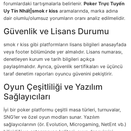
forumlardaki tartışmalarla belirlenir.
Poker Trực Tuyến
Uy Tín Nhất|smok r kiss
aramalarında, marka adına
dair olumlu/olumsuz yorumların oranı analiz edilmelidir.
Güvenlik ve Lisans Durumu
smok r kiss gibi platformların lisans bilgileri anasayfada
veya footer bölümünde yer almalıdır. Lisans numarası,
denetleyen kurum ve tarih bilgileri açıkça
paylaşılmalıdır. Ayrıca, güvenlik sertifikaları ve üçüncü
taraf denetim raporları oyuncu güvenini pekiştirir.
Oyun Çeşitliliği ve Yazılım
Sağlayıcıları
İyi bir poker platformu çeşitli masa türleri, turnuvalar,
SNG’ler ve özel oyun modları sunar. Yazılım
sağlayıcılarının (ör. Evolution, Microgaming, NetEnt vb.)