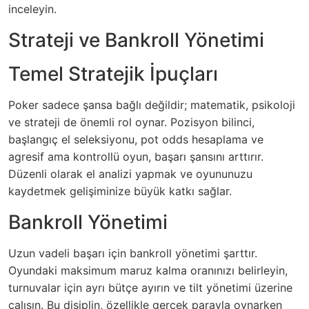
inceleyin.
Strateji ve Bankroll Yönetimi
Temel Stratejik İpuçları
Poker sadece şansa bağlı değildir; matematik, psikoloji
ve strateji de önemli rol oynar. Pozisyon bilinci,
başlangıç el seleksiyonu, pot odds hesaplama ve
agresif ama kontrollü oyun, başarı şansını arttırır.
Düzenli olarak el analizi yapmak ve oyununuzu
kaydetmek gelişiminize büyük katkı sağlar.
Bankroll Yönetimi
Uzun vadeli başarı için bankroll yönetimi şarttır.
Oyundaki maksimum maruz kalma oranınızı belirleyin,
turnuvalar için ayrı bütçe ayırın ve tilt yönetimi üzerine
çalışın. Bu disiplin, özellikle gerçek parayla oynarken