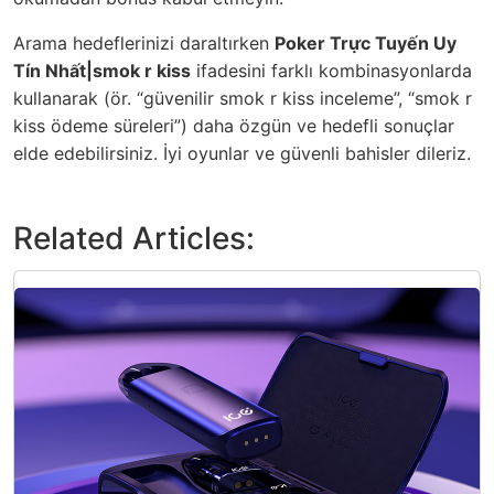
Arama hedeflerinizi daraltırken
Poker Trực Tuyến Uy
Tín Nhất|smok r kiss
ifadesini farklı kombinasyonlarda
kullanarak (ör. “güvenilir smok r kiss inceleme”, “smok r
kiss ödeme süreleri”) daha özgün ve hedefli sonuçlar
elde edebilirsiniz. İyi oyunlar ve güvenli bahisler dileriz.
Related Articles: