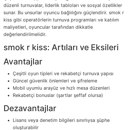
düzenli turnuvalar, liderlik tabloları ve sosyal özellikler
sunar. Bu unsurlar oyuncu bağlılığını güçlendirir. smok r
kiss gibi operatörlerin turnuva programları ve katılım
maliyetleri, oyuncular tarafından dikkatle
değerlendirilmelidir.
smok r kiss: Artıları ve Eksileri
Avantajlar
Çeşitli oyun tipleri ve rekabetçi turnuva yapısı
Güncel güvenlik önlemleri ve şifreleme
Mobil uyumlu arayüz ve hızlı mesa düzenleri
Rekabetçi bonuslar (şartlar şeffaf olursa)
Dezavantajlar
Lisans veya denetim bilgileri sınırlıysa şüphe
oluşturabilir