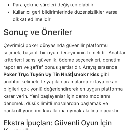
Para çekme süreleri değişken olabilir
Kullanıcı geri bildirimlerinde düzensizlikler varsa
dikkat edilmelidir
Sonuç ve Öneriler
Çevrimiçi poker dünyasında güvenilir platformu
seçmek, başarılı bir oyun deneyiminin temelidir. Anahtar
kriterler: lisans, güvenlik, ödeme seçenekleri, denetim
raporları ve şeffaf bonus şartlarıdır. Arayış sırasında
Poker Trực Tuyến Uy Tín Nhất|smok r kiss
gibi
anahtar kelimelerle yapılan aramalarda ortaya çıkan
bilgileri çok yönlü değerlendirerek en uygun platforma
karar verin. Yeni başlayanlar için demo modlarını
denemek, düşük limitli masalardan başlamak ve
bankroll yönetimi kurallarına uymak akıllıca olacaktır.
Ekstra İpuçları: Güvenli Oyun İçin