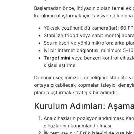
Başlamadan önce, ihtiyacınız olan temel eki
kurulumu oluşturmak için tavsiye edilen ana b
Yüksek çözünürlüklü kamera(lar): 60 FPS
Stabili̇ze tripod veya sabit montaj apara
Ses mikseri ve yönlü mikrofon: arka plan
İyi bir internet bağlantısı: minimum 5–1
Target mini
veya benzeri kontrol cihazl
kişiselleştirme
Donanım seçiminizde önceliğiniz stabilite ve g
ortaya çıkabilecek kopmalar, izleyici deney
planı oluşturmak stratejik bir adımdır.
Kurulum Adımları: Aşamal
Ana cihazların pozisyonlandırılması: Kame
cihazlarının konumlandırılması.
İlk test yayını: Düşük izleyiciyle kısa bi