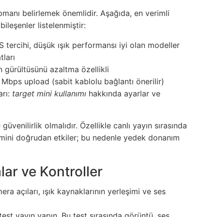
pmanı belirlemek önemlidir. Aşağıda, en verimli
ileşenler listelenmiştir:
 tercihi, düşük ışık performansı iyi olan modeller
tları
 gürültüsünü azaltma özellikli
0 Mbps upload (sabit kablolu bağlantı önerilir)
arı:
target mini kullanımı
hakkında ayarlar ve
üvenilirlik olmalıdır. Özellikle canlı yayın sırasında
imini doğrudan etkiler; bu nedenle yedek donanım
ar ve Kontroller
ra açıları, ışık kaynaklarının yerleşimi ve ses
r test yayın yapın. Bu test sırasında görüntü, ses,