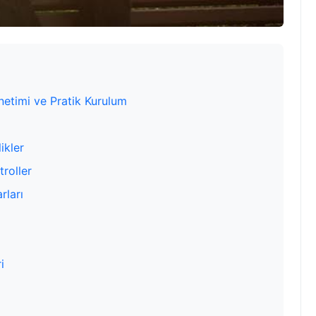
netimi ve Pratik Kurulum
ikler
roller
rları
i