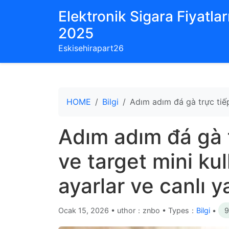
Elektronik Sigara Fiyatları
2025
Eskisehirapart26
HOME
Bilgi
Adım adım đá gà trực tiếp 
Adım adım đá gà t
ve target mini kul
ayarlar ve canlı y
Ocak 15, 2026
•
uthor：znbo • Types：
Bilgi
•
9