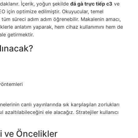
klanır. İçerik, yoğun şekilde
đá gà trực tiếp c3
ve
O için optimize edilmiştir. Okuyucular, temel
r tüm süreci adım adım öğrenebilir. Makalenin amacı,
neklerle anlatım yaparak, hem cihaz kullanımını hem de
ale getirmektir.
alınacak?
yöntemleri
elerinin canlı yayınlarında sık karşılaşılan zorlukları
ıl azaltılabileceğini ele alacağız. Stratejiler kullanıcı
 ve Öncelikler