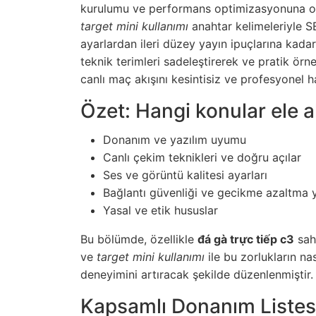
kurulumu ve performans optimizasyonuna oda
target mini kullanımı
anahtar kelimeleriyle SE
ayarlardan ileri düzey yayın ipuçlarına kada
teknik terimleri sadeleştirerek ve pratik ör
canlı maç akışını kesintisiz ve profesyonel h
Özet: Hangi konular ele 
Donanım ve yazılım uyumu
Canlı çekim teknikleri ve doğru açılar
Ses ve görüntü kalitesi ayarları
Bağlantı güvenliği ve gecikme azaltma 
Yasal ve etik hususlar
Bu bölümde, özellikle
đá gà trực tiếp c3
sahn
ve
target mini kullanımı
ile bu zorlukların nas
deneyimini artıracak şekilde düzenlenmiştir.
Kapsamlı Donanım Listesi