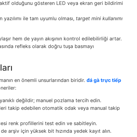
n aktif olduğunu gösteren LED veya ekran geri bildirimi
n yazılımı ile tam uyumlu olması,
target mini kullanımı
aşır hem de yayın akışının kontrol edilebilirliği artar.
rasında refleks olarak doğru tuşa basmayı
ları
rmanın en önemli unsurlarından biridir.
đá gà trực tiếp
neriler:
nıklı değildir; manuel pozlama tercih edin.
leri takip edebilen otomatik odak veya manual takip
i renk profillerini test edin ve sabitleyin.
de arşiv için yüksek bit hızında yedek kayıt alın.