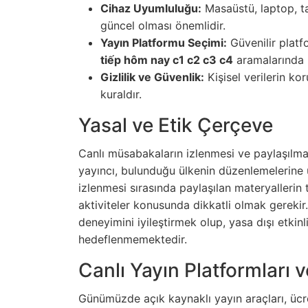
Cihaz Uyumluluğu:
Masaüstü, laptop, ta
güncel olması önemlidir.
Yayın Platformu Seçimi:
Güvenilir platfo
tiếp hôm nay c1 c2 c3 c4
aramalarında r
Gizlilik ve Güvenlik:
Kişisel verilerin k
kuraldır.
Yasal ve Etik Çerçeve
Canlı müsabakaların izlenmesi ve paylaşılmas
yayıncı, bulunduğu ülkenin düzenlemelerine uy
izlenmesi sırasında paylaşılan materyallerin te
aktiviteler konusunda dikkatli olmak gereki
deneyimini iyileştirmek olup, yasa dışı etkinl
hedeflenmemektedir.
Canlı Yayın Platformları v
Günümüzde açık kaynaklı yayın araçları, ücre