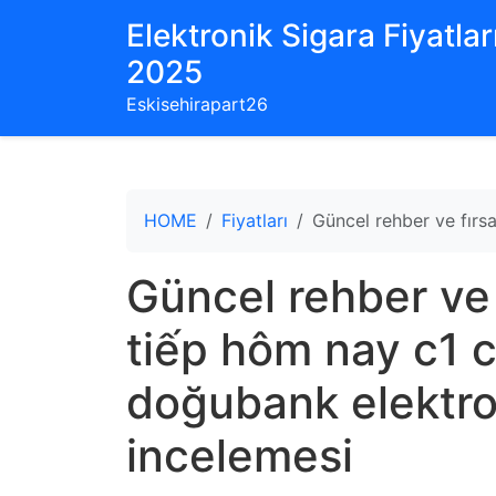
Elektronik Sigara Fiyatları
2025
Eskisehirapart26
HOME
Fiyatları
Güncel rehber ve fırsa
Güncel rehber ve 
tiếp hôm nay c1 
doğubank elektron
incelemesi