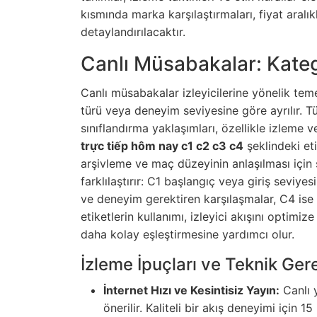
kısmında marka karşılaştırmaları, fiyat aralık
detaylandırılacaktır.
Canlı Müsabakalar: Kateg
Canlı müsabakalar izleyicilerine yönelik temel
türü veya deneyim seviyesine göre ayrılır. Tü
sınıflandırma yaklaşımları, özellikle izleme
trực tiếp hôm nay c1 c2 c3 c4
şeklindeki eti
arşivleme ve maç düzeyinin anlaşılması için sı
farklılaştırır: C1 başlangıç veya giriş seviy
ve deneyim gerektiren karşılaşmalar, C4 ise s
etiketlerin kullanımı, izleyici akışını optimiz
daha kolay eşleştirmesine yardımcı olur.
İzleme İpuçları ve Teknik Ger
İnternet Hızı ve Kesintisiz Yayın:
Canlı 
önerilir. Kaliteli bir akış deneyimi için 1