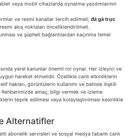
blet veya mobil cihazlarda oynatma yazılımlarının
rmlar ve resmi kanallar tercih edilmeli;
đá gà trực
esmi akış noktaları önceliklendirilmeli.
orunması ve şüpheli bağlantılardan kaçınma temel
ında yerel kanunlar önemli rol oynar. Her izleyici ve
gun hareket etmelidir. Özellikle canlı etkinliklerin
lif hakları, görüntülerin kullanımı ve bahisle ilişkili
r. Rehberimizde amaç; bilgi vermek ve izleme
iklerin teşvik edilmesi veya kolaylaştırılması kesinlikle
e Alternatifler
tli abonelik servisleri ve sosyal medya tabanlı canlı