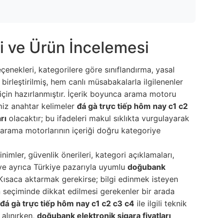
i ve Ürün İncelemesi
eçenekleri, kategorilere göre sınıflandırma, yasal
birleştirilmiş, hem canlı müsabakalarla ilgilenenler
için hazırlanmıştır. İçerik boyunca arama motoru
iz anahtar kelimeler
đá gà trực tiếp hôm nay c1 c2
rı
olacaktır; bu ifadeleri makul sıklıkta vurgulayarak
rama motorlarının içeriği doğru kategoriye
inimler, güvenlik önerileri, kategori açıklamaları,
i ve ayrıca Türkiye pazarıyla uyumlu
doğubank
. Kısaca aktarmak gerekirse; bilgi edinmek isteyen
ün seçiminde dikkat edilmesi gerekenler bir arada
đá gà trực tiếp hôm nay c1 c2 c3 c4
ile ilgili teknik
 alınırken,
doğubank elektronik sigara fiyatları