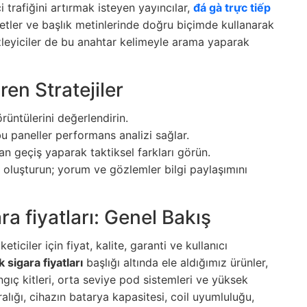
i trafiğini artırmak isteyen yayıncılar,
đá gà trực tiếp
etler ve başlık metinlerinde doğru biçimde kullanarak
izleyiciler de bu anahtar kelimeyle arama yaparak
ren Stratejiler
üntülerini değerlendirin.
 bu paneller performans analizi sağlar.
an geçiş yaparak taktiksel farkları görün.
 oluşturun; yorum ve gözlemler bilgi paylaşımını
a fiyatları: Genel Bakış
eticiler için fiyat, kalite, garanti ve kullanıcı
sigara fiyatları
başlığı altında ele aldığımız ürünler,
ngıç kitleri, orta seviye pod sistemleri ve yüksek
alığı, cihazın batarya kapasitesi, coil uyumluluğu,