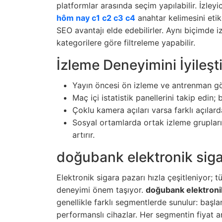
platformlar arasında seçim yapılabilir. İzleyic
hôm nay c1 c2 c3 c4
anahtar kelimesini etik
SEO avantajı elde edebilirler. Aynı biçimde 
kategorilere göre filtreleme yapabilir.
İzleme Deneyimini İyileşti
Yayın öncesi ön izleme ve antrenman gör
Maç içi istatistik panellerini takip edin;
Çoklu kamera açıları varsa farklı açılard
Sosyal ortamlarda ortak izleme grupları
artırır.
doğubank elektronik sigar
Elektronik sigara pazarı hızla çeşitleniyor; tük
deneyimi önem taşıyor.
doğubank elektronik 
genellikle farklı segmentlerde sunulur: başla
performanslı cihazlar. Her segmentin fiyat ar