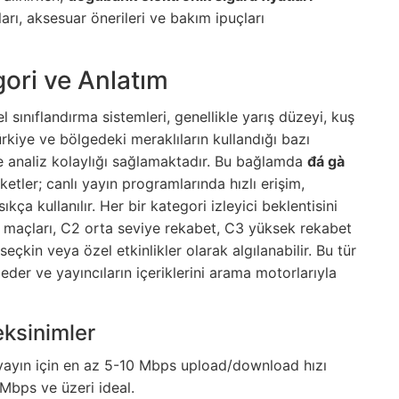
ları, aksesuar önerileri ve bakım ipuçları
ori ve Anlatım
 sınıflandırma sistemleri, genellikle yarış düzeyi, kuş
rkiye ve bölgedeki meraklıların kullandığı bazı
 ve analiz kolaylığı sağlamaktadır. Bu bağlamda
đá gà
ketler; canlı yayın programlarında hızlı erişim,
kça kullanılır. Her bir kategori izleyici beklentisini
esi maçları, C2 orta seviye rekabet, C3 yüksek rekabet
eçkin veya özel etkinlikler olarak algılanabilir. Bu tür
e eder ve yayıncıların içeriklerini arama motorlarıyla
eksinimler
yayın için en az 5-10 Mbps upload/download hızı
5 Mbps ve üzeri ideal.