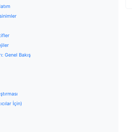
latım
sinimler
ifler
jiler
ı: Genel Bakış
aştırması
cılar İçin)