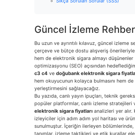
Sıkça Sorulan Sorular (SSS)
Güncel İzleme Rehber
Bu uzun ve ayrıntılı kılavuz, güncel izleme s
çerçeve ve bütçe dostu alışveriş önerileriyle 
hem de elektronik sigara almayı düşünenler 
optimizasyonu (SEO) açısından hedeflediğim
c3 c4
ve
doğubank elektronik sigara fiyatla
hem okuyucunun kolayca bulmasını hem de a
yerleştirmesini sağlayacağız.
Bu yazıda, canlı yayın ipuçları, teknik gereks
popüler platformlar, canlı izleme stratejiler
elektronik sigara fiyatları
analizleri yer alır
izleyiciler için adım adım yol haritası ve ür
sunulmuştur. İçeriğin ilerleyen bölümlerinde,
tanımlar, izleme taktikleri ve etik kurallar ele