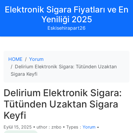
Elektronik Sigara Fiyatları ve En
Yeniliği 2025
Eskisehirapart26
HOME
Yorum
Delirium Elektronik Sigara: Tütünden Uzaktan
Sigara Keyfi
Delirium Elektronik Sigara:
Tütünden Uzaktan Sigara
Keyfi
Eylül 15, 2025
•
uthor：znbo • Types：
Yorum
•