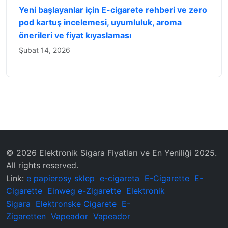
Yeni başlayanlar için E-cigarete rehberi ve zero
pod kartuş incelemesi, uyumluluk, aroma
önerileri ve fiyat kıyaslaması
Şubat 14, 2026
© 2026 Elektronik Sigara Fiyatları ve En Yeniliği 2025.
All rights reserved.
Link:
e papierosy sklep
e-cigareta
E-Cigarette
E-
Cigarette
Einweg e-Zigarette
Elektronik
Sigara
Elektronske Cigarete
E-
Zigaretten
Vapeador
Vapeador