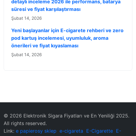
detaylı inceleme 2026 ile performans, batarya
süresi ve fiyat karşılaştırması
Şubat 14, 2026
Yeni başlayanlar için E-cigarete rehberi ve zero
pod kartuş incelemesi, uyumluluk, aroma
önerileri ve fiyat kıyaslaması
Şubat 14, 2026
© 2026 Elektronik Sigara Fiyatları ve En Yeniliği 2025.
All rights reserved.
Link:
e papierosy sklep
e-cigareta
E-Cigarette
E-