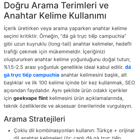
Doğru Arama Terimleri ve
Anahtar Kelime Kullanımı
İçerik üretirken veya arama yaparken anahtar kelime
seçimi kritiktir. Örneğin, “đá gà trực tiếp campuchia”
gibi uzun kuyruklu (long-tail) anahtar kelimeler, hedefli
trafiği çekmek için mükemmeldir. İçeriğinizi
oluştururken anahtar kelime yoğunluğunu doğal tutun;
%1.5-2.5 arası yoğunluk genellikle ideal kabul edilir.
đá
gà trực tiếp campuchia
anahtar kelimesini başlık, alt
başlıklar ve ilk 100 kelime içinde bir kez kullanmak, SEO
açısından faydalıdır. Aynı şekilde ürün odaklı içerikler
için
geekvape flint
kelimesini ürün açıklamalarında,
teknik özelliklerde ve aksesuar önerilerinde vurgulayın.
Arama Stratejileri
Çoklu dil kombinasyonları kullanın: Türkçe + orijinal
dil anahtar kelimeleri (ör: canlı đá gà trực tiếp