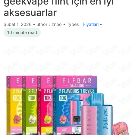
geekvape flint için en iyi
aksesuarlar
Şubat 1, 2026
•
uthor：znbo • Types：
Fiyatları
•
10 minute read