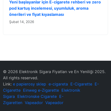
Yeni başlayanlar için E-cigarete rehberi ve zero
pod kartuş incelemesi, uyumluluk, aroma
önerileri ve fiyat kıyaslaması
Şubat 14, 2026
© 2026 Elektronik Sigara Fiyatları ve En Yeniliği 2025.
All rights reserved.
Link:
e papierosy sklep
e-cigareta
E-Cigarette
E-
Cigarette
Einweg e-Zigarette
Elektronik
Sigara
Elektronske Cigarete
E-
Zigaretten
Vapeador
Vapeador