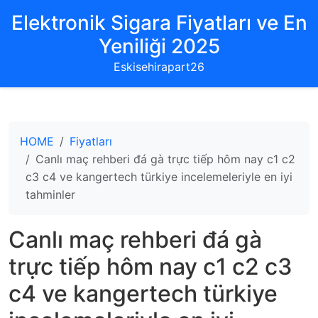
Elektronik Sigara Fiyatları ve En
Yeniliği 2025
Eskisehirapart26
HOME
Fiyatları
Canlı maç rehberi đá gà trực tiếp hôm nay c1 c2
c3 c4 ve kangertech türkiye incelemeleriyle en iyi
tahminler
Canlı maç rehberi đá gà
trực tiếp hôm nay c1 c2 c3
c4 ve kangertech türkiye