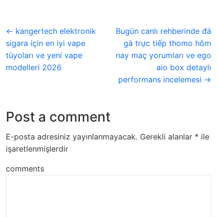
← kangertech elektronik
Bugün canlı rehberinde đá
sigara için en iyi vape
gà trực tiếp thomo hôm
tüyoları ve yeni vape
nay maç yorumları ve ego
modelleri 2026
aio box detaylı
performans incelemesi →
Post a comment
E-posta adresiniz yayınlanmayacak.
Gerekli alanlar
*
ile
işaretlenmişlerdir
comments