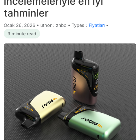
incelemeleriyle en iyi
tahminler
Ocak 26, 2026
•
uthor：znbo • Types：
Fiyatları
•
9 minute read