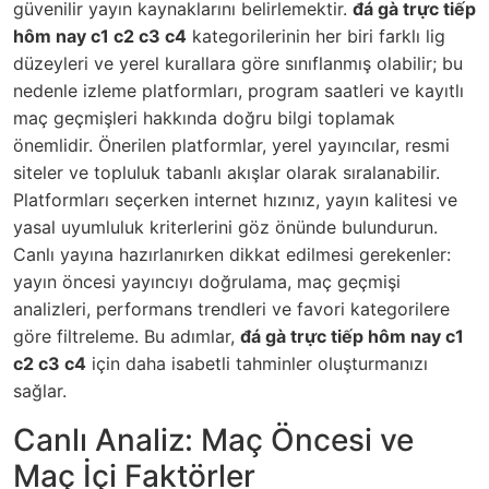
güvenilir yayın kaynaklarını belirlemektir.
đá gà trực tiếp
hôm nay c1 c2 c3 c4
kategorilerinin her biri farklı lig
düzeyleri ve yerel kurallara göre sınıflanmış olabilir; bu
nedenle izleme platformları, program saatleri ve kayıtlı
maç geçmişleri hakkında doğru bilgi toplamak
önemlidir. Önerilen platformlar, yerel yayıncılar, resmi
siteler ve topluluk tabanlı akışlar olarak sıralanabilir.
Platformları seçerken internet hızınız, yayın kalitesi ve
yasal uyumluluk kriterlerini göz önünde bulundurun.
Canlı yayına hazırlanırken dikkat edilmesi gerekenler:
yayın öncesi yayıncıyı doğrulama, maç geçmişi
analizleri, performans trendleri ve favori kategorilere
göre filtreleme. Bu adımlar,
đá gà trực tiếp hôm nay c1
c2 c3 c4
için daha isabetli tahminler oluşturmanızı
sağlar.
Canlı Analiz: Maç Öncesi ve
Maç İçi Faktörler