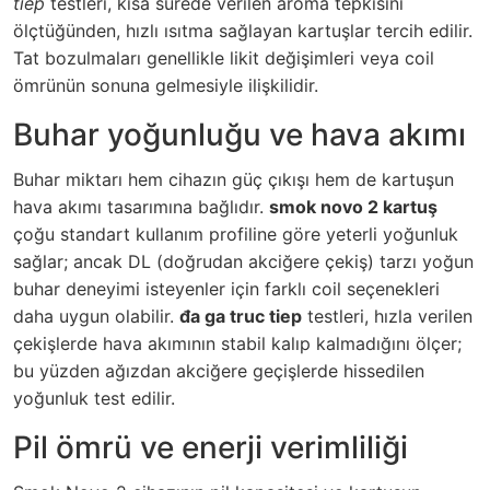
tiep
testleri, kısa sürede verilen aroma tepkisini
ölçtüğünden, hızlı ısıtma sağlayan kartuşlar tercih edilir.
Tat bozulmaları genellikle likit değişimleri veya coil
ömrünün sonuna gelmesiyle ilişkilidir.
Buhar yoğunluğu ve hava akımı
Buhar miktarı hem cihazın güç çıkışı hem de kartuşun
hava akımı tasarımına bağlıdır.
smok novo 2 kartuş
çoğu standart kullanım profiline göre yeterli yoğunluk
sağlar; ancak DL (doğrudan akciğere çekiş) tarzı yoğun
buhar deneyimi isteyenler için farklı coil seçenekleri
daha uygun olabilir.
đa ga truc tiep
testleri, hızla verilen
çekişlerde hava akımının stabil kalıp kalmadığını ölçer;
bu yüzden ağızdan akciğere geçişlerde hissedilen
yoğunluk test edilir.
Pil ömrü ve enerji verimliliği