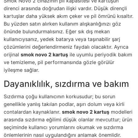
Smok Novo 2 cihazının pil kapasitesi ve kartuşun
direnci arasında doğrudan ilişki vardır. Düşük dirençli
kartuşlar daha yüksek akım çeker ve pil ömrünü kısaltır.
Bu yüzden satın alırken kullanım alışkanlığınızı göz
önünde bulundurmalısınız. Eğer sık dış mekan
kullanıcıysanız, yedek batarya veya taşınabilir şarj
çözümlerini değerlendirmeniz faydalı olacaktır. Ayrıca
orijinal
smok novo 2 kartuş
ile uyumlu periyodik bakım
ve temizleme, pil performansında gözle görülür
iyileşme sağlar.
Dayanıklılık, sızdırma ve bakım
Sızdırma çoğu kullanıcının korkusudur; bu sorun
genellikle yanlış takılan podlar, aşırı dolum veya kirli
contalardan kaynaklanır.
smok novo 2 kartuş
modelleri
arasında sızdırma eğilimi düşük olanlar mevcuttur; ürün
seçiminde kullanıcı yorumlarını okumak ve sızdırma
önlemlerinin nasıl uygulandığını anlamak önemlidir.