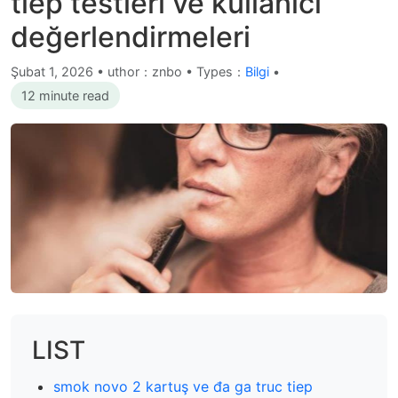
tiep testleri ve kullanıcı
değerlendirmeleri
Şubat 1, 2026
•
uthor：znbo • Types：
Bilgi
•
12 minute read
LIST
smok novo 2 kartuş ve đa ga truc tiep