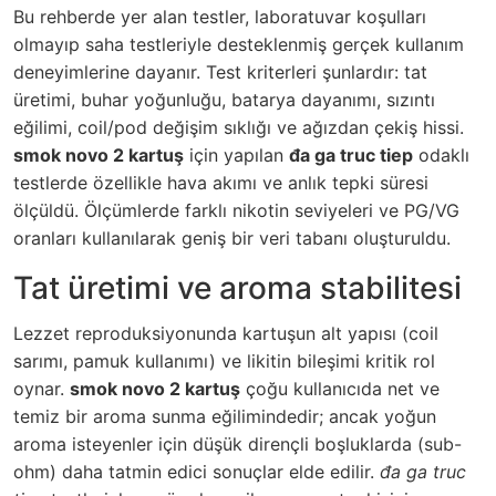
Bu rehberde yer alan testler, laboratuvar koşulları
olmayıp saha testleriyle desteklenmiş gerçek kullanım
deneyimlerine dayanır. Test kriterleri şunlardır: tat
üretimi, buhar yoğunluğu, batarya dayanımı, sızıntı
eğilimi, coil/pod değişim sıklığı ve ağızdan çekiş hissi.
smok novo 2 kartuş
için yapılan
đa ga truc tiep
odaklı
testlerde özellikle hava akımı ve anlık tepki süresi
ölçüldü. Ölçümlerde farklı nikotin seviyeleri ve PG/VG
oranları kullanılarak geniş bir veri tabanı oluşturuldu.
Tat üretimi ve aroma stabilitesi
Lezzet reproduksiyonunda kartuşun alt yapısı (coil
sarımı, pamuk kullanımı) ve likitin bileşimi kritik rol
oynar.
smok novo 2 kartuş
çoğu kullanıcıda net ve
temiz bir aroma sunma eğilimindedir; ancak yoğun
aroma isteyenler için düşük dirençli boşluklarda (sub-
ohm) daha tatmin edici sonuçlar elde edilir.
đa ga truc