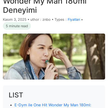
Wonder My Man 180ml
Deneyimi
Kasım 3, 2025
•
uthor：znbo • Types：
Fiyatları
•
5 minute read
LIST
E-Dym ile One Hit Wonder My Man 180ml: