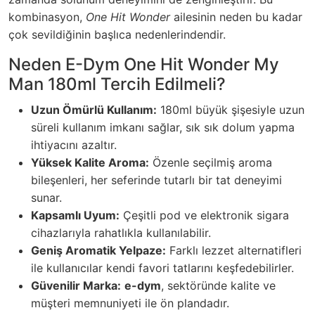
kombinasyon,
One Hit Wonder
ailesinin neden bu kadar
çok sevildiğinin başlıca nedenlerindendir.
Neden E-Dym One Hit Wonder My
Man 180ml Tercih Edilmeli?
Uzun Ömürlü Kullanım:
180ml büyük şişesiyle uzun
süreli kullanım imkanı sağlar, sık sık dolum yapma
ihtiyacını azaltır.
Yüksek Kalite Aroma:
Özenle seçilmiş aroma
bileşenleri, her seferinde tutarlı bir tat deneyimi
sunar.
Kapsamlı Uyum:
Çeşitli pod ve elektronik sigara
cihazlarıyla rahatlıkla kullanılabilir.
Geniş Aromatik Yelpaze:
Farklı lezzet alternatifleri
ile kullanıcılar kendi favori tatlarını keşfedebilirler.
Güvenilir Marka:
e-dym
, sektöründe kalite ve
müşteri memnuniyeti ile ön plandadır.