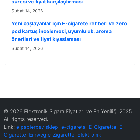
süresi ve fiyat karşılaştırması
Şubat 14, 2026
Yeni başlayanlar için E-cigarete rehberi ve zero
pod kartuş incelemesi, uyumluluk, aroma
önerileri ve fiyat kıyaslaması
Şubat 14, 2026
© 2026 Elektronik Sigara Fiyatları ve En Yeniliği 2025.
All rights reserved.
Link:
e papierosy sklep
e-cigareta
E-Cigarette
E-
Cigarette
Einweg e-Zigarette
Elektronik