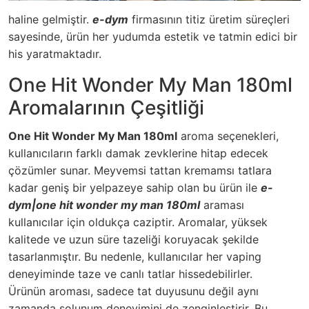
haline gelmiştir.
e-dym
firmasının titiz üretim süreçleri
sayesinde, ürün her yudumda estetik ve tatmin edici bir
his yaratmaktadır.
One Hit Wonder My Man 180ml
Aromalarının Çeşitliği
One Hit Wonder My Man 180ml
aroma seçenekleri,
kullanıcıların farklı damak zevklerine hitap edecek
çözümler sunar. Meyvemsi tattan kremamsı tatlara
kadar geniş bir yelpazeye sahip olan bu ürün ile
e-
dym|one hit wonder my man 180ml
araması
kullanıcılar için oldukça caziptir. Aromalar, yüksek
kalitede ve uzun süre tazeliği koruyacak şekilde
tasarlanmıştır. Bu nedenle, kullanıcılar her vaping
deneyiminde taze ve canlı tatlar hissedebilirler.
Ürünün aroması, sadece tat duyusunu değil aynı
zamanda solunum deneyimini de zenginleştirir. Bu