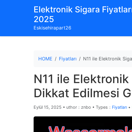
Elektronik Sigara Fiyatları
2025
Eskisehirapart26
HOME
Fiyatları
N11 ile Elektronik Sig
N11 ile Elektronik
Dikkat Edilmesi 
Eylül 15, 2025
•
uthor：znbo • Types：
Fiyatları
•