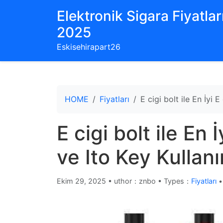
Elektronik Sigara Fiyatları
2025
Eskisehirapart26
HOME
Fiyatları
E cigi bolt ile En İyi E
E cigi bolt ile En İ
ve Ito Key Kullan
Ekim 29, 2025
•
uthor：znbo • Types：
Fiyatları