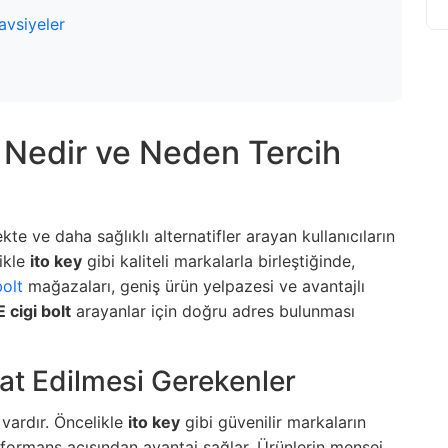
avsiyeler
Nedir ve Neden Tercih
e ve daha sağlıklı alternatifler arayan kullanıcıların
likle
ito key
gibi kaliteli markalarla birleştiğinde,
bolt
mağazaları, geniş ürün yelpazesi ve avantajlı
E cigi bolt
arayanlar için doğru adres bulunması
kat Edilmesi Gerekenler
r vardır. Öncelikle
ito key
gibi güvenilir markaların
ormans açısından avantaj sağlar. Ürünlerin menşei,