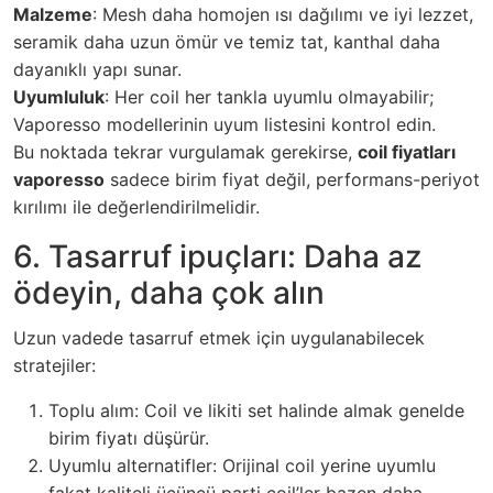
Malzeme
: Mesh daha homojen ısı dağılımı ve iyi lezzet,
seramik daha uzun ömür ve temiz tat, kanthal daha
dayanıklı yapı sunar.
Uyumluluk
: Her coil her tankla uyumlu olmayabilir;
Vaporesso modellerinin uyum listesini kontrol edin.
Bu noktada tekrar vurgulamak gerekirse,
coil fiyatları
vaporesso
sadece birim fiyat değil, performans-periyot
kırılımı ile değerlendirilmelidir.
6. Tasarruf ipuçları: Daha az
ödeyin, daha çok alın
Uzun vadede tasarruf etmek için uygulanabilecek
stratejiler:
Toplu alım: Coil ve likiti set halinde almak genelde
birim fiyatı düşürür.
Uyumlu alternatifler: Orijinal coil yerine uyumlu
fakat kaliteli üçüncü parti coil’ler bazen daha