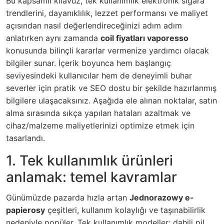
Bu kapsamlı kılavuz, tek kullanımlık elektronik sigara
trendlerini, dayanıklılık, lezzet performansı ve maliyet
açısından nasıl değerlendireceğinizi adım adım
anlatırken aynı zamanda
coil fiyatları vaporesso
konusunda bilinçli kararlar vermenize yardımcı olacak
bilgiler sunar. İçerik boyunca hem başlangıç
seviyesindeki kullanıcılar hem de deneyimli buhar
severler için pratik ve SEO dostu bir şekilde hazırlanmış
bilgilere ulaşacaksınız. Aşağıda ele alınan noktalar, satın
alma sırasında sıkça yapılan hataları azaltmak ve
cihaz/malzeme maliyetlerinizi optimize etmek için
tasarlandı.
1. Tek kullanımlık ürünleri
anlamak: temel kavramlar
Günümüzde pazarda hızla artan
Jednorazowy e-
papierosy
çeşitleri, kullanım kolaylığı ve taşınabilirlik
nedeniyle popüler. Tek kullanımlık modeller; dahili pil,