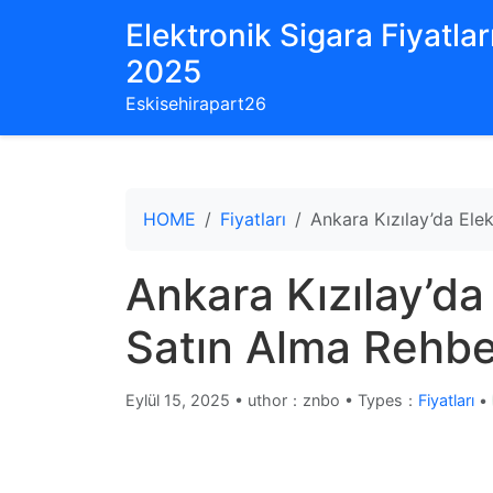
Elektronik Sigara Fiyatları
2025
Eskisehirapart26
HOME
Fiyatları
Ankara Kızılay’da Ele
Ankara Kızılay’da
Satın Alma Rehbe
Eylül 15, 2025
•
uthor：znbo • Types：
Fiyatları
•