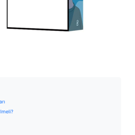
arı
lmeli?