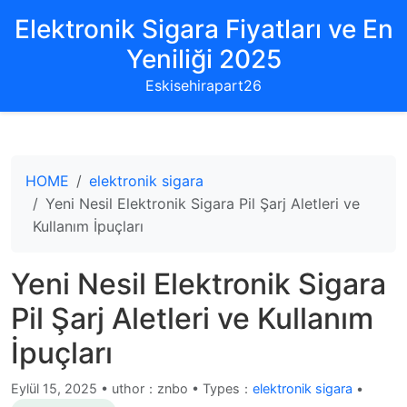
Elektronik Sigara Fiyatları ve En
Yeniliği 2025
Eskisehirapart26
HOME
elektronik sigara
Yeni Nesil Elektronik Sigara Pil Şarj Aletleri ve
Kullanım İpuçları
Yeni Nesil Elektronik Sigara
Pil Şarj Aletleri ve Kullanım
İpuçları
Eylül 15, 2025
•
uthor：znbo • Types：
elektronik sigara
•