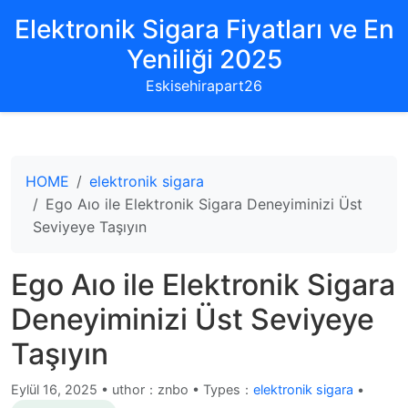
Elektronik Sigara Fiyatları ve En
Yeniliği 2025
Eskisehirapart26
HOME
elektronik sigara
Ego Aıo ile Elektronik Sigara Deneyiminizi Üst
Seviyeye Taşıyın
Ego Aıo ile Elektronik Sigara
Deneyiminizi Üst Seviyeye
Taşıyın
Eylül 16, 2025
•
uthor：znbo • Types：
elektronik sigara
•