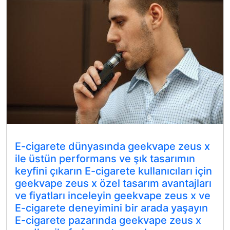
E-cigarete dünyasında geekvape zeus x
ile üstün performans ve şık tasarımın
keyfini çıkarın E-cigarete kullanıcıları için
geekvape zeus x özel tasarım avantajları
ve fiyatları inceleyin geekvape zeus x ve
E-cigarete deneyimini bir arada yaşayın
E-cigarete pazarında geekvape zeus x