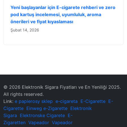
Yeni başlayanlar için E-cigarete rehberi ve zero
pod kartuş incelemesi, uyumluluk, aroma
önerileri ve fiyat kıyaslaması
Şubat 14, 2026
© 2026 Elektronik Sigara Fiyatları ve En Yeniliği 2025.
All rights reserved.
Link:
e papierosy sklep
e-cigareta
E-Cigarette
E-
Cigarette
Einweg e-Zigarette
Elektronik
Sigara
Elektronske Cigarete
E-
Zigaretten
Vapeador
Vapeador