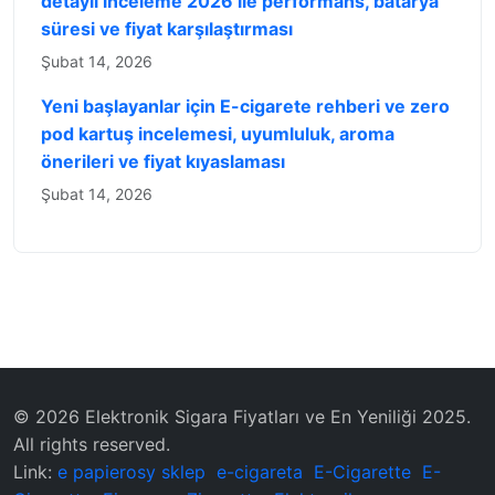
detaylı inceleme 2026 ile performans, batarya
süresi ve fiyat karşılaştırması
Şubat 14, 2026
Yeni başlayanlar için E-cigarete rehberi ve zero
pod kartuş incelemesi, uyumluluk, aroma
önerileri ve fiyat kıyaslaması
Şubat 14, 2026
© 2026 Elektronik Sigara Fiyatları ve En Yeniliği 2025.
All rights reserved.
Link:
e papierosy sklep
e-cigareta
E-Cigarette
E-