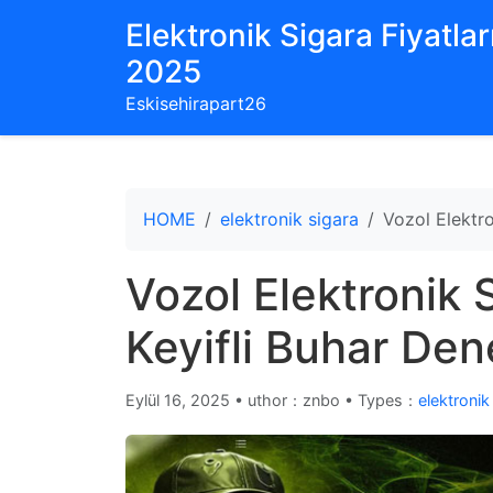
Elektronik Sigara Fiyatları
2025
Eskisehirapart26
HOME
elektronik sigara
Vozol Elektro
Vozol Elektronik S
Keyifli Buhar Den
Eylül 16, 2025
•
uthor：znbo • Types：
elektronik