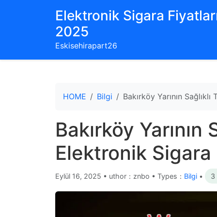
Elektronik Sigara Fiyatları
2025
Eskisehirapart26
HOME
Bilgi
Bakırköy Yarının Sağlıklı T
Bakırköy Yarının S
Elektronik Sigara 
Eylül 16, 2025
•
uthor：znbo • Types：
Bilgi
•
3